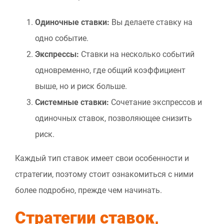
Одиночные ставки:
Вы делаете ставку на
одно событие.
Экспрессы:
Ставки на несколько событий
одновременно, где общий коэффициент
выше, но и риск больше.
Системные ставки:
Сочетание экспрессов и
одиночных ставок, позволяющее снизить
риск.
Каждый тип ставок имеет свои особенности и
стратегии, поэтому стоит ознакомиться с ними
более подробно, прежде чем начинать.
Стратегии ставок,