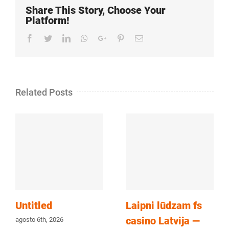
Share This Story, Choose Your
Platform!
Facebook
Twitter
LinkedIn
Whatsapp
Google+
Pinterest
Email
Related Posts
Untitled
Laipni lūdzam fs
casino Latvija —
agosto 6th, 2026