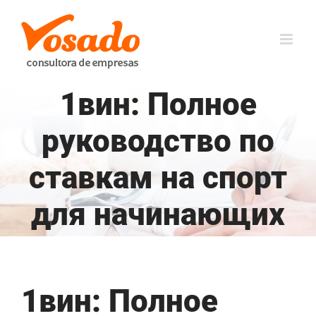
Skip
to
content
1вин: Полное
руководство по
ставкам на спорт
для начинающих
1вин: Полное