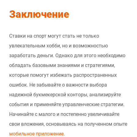
Заключение
Ставки на спорт могут стать не только
увлекательным хобби, но и возможностью
заработать деньги. Однако для этого необходимо
обладать базовыми знаниями и стратегиями,
которые помогут избежать распространенных
ошибок. Не забывайте о важности выбора
надежной букмекерской конторы, анализируйте
события и применяйте управленческие стратегии.
Начинайте с малого и постепенно увеличивайте
свои вложения, основываясь на полученном опыте
мобильное приложение
.