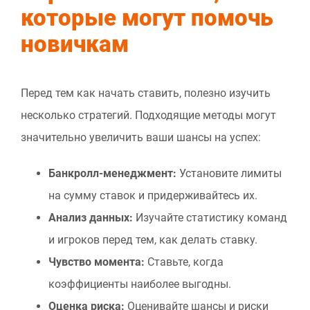
которые могут помочь
новичкам
Перед тем как начать ставить, полезно изучить
несколько стратегий. Подходящие методы могут
значительно увеличить ваши шансы на успех:
Банкролл-менеджмент:
Установите лимиты
на сумму ставок и придерживайтесь их.
Анализ данных:
Изучайте статистику команд
и игроков перед тем, как делать ставку.
Чувство момента:
Ставьте, когда
коэффициенты наиболее выгодны.
Оценка риска:
Оценивайте шансы и риски