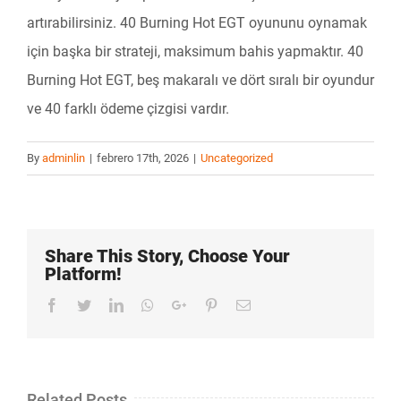
artırabilirsiniz. 40 Burning Hot EGT oyununu oynamak
için başka bir strateji, maksimum bahis yapmaktır. 40
Burning Hot EGT, beş makaralı ve dört sıralı bir oyundur
ve 40 farklı ödeme çizgisi vardır.
By
adminlin
|
febrero 17th, 2026
|
Uncategorized
Share This Story, Choose Your
Platform!
Facebook
Twitter
LinkedIn
Whatsapp
Google+
Pinterest
Email
Related Posts