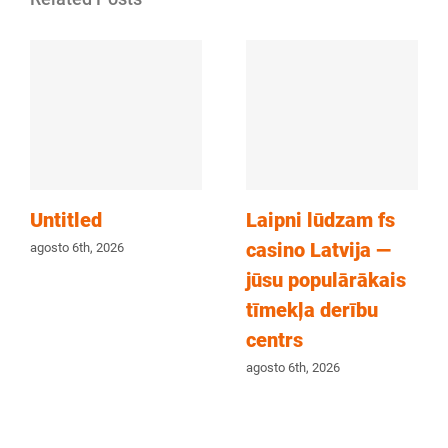
Untitled
Laipni lūdzam fs
casino Latvija —
agosto 6th, 2026
jūsu populārākais
tīmekļa derību
centrs
agosto 6th, 2026