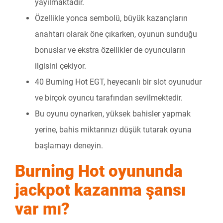
yayılmaktadır.
Özellikle yonca sembolü, büyük kazançların
anahtarı olarak öne çıkarken, oyunun sunduğu
bonuslar ve ekstra özellikler de oyuncuların
ilgisini çekiyor.
40 Burning Hot EGT, heyecanlı bir slot oyunudur
ve birçok oyuncu tarafından sevilmektedir.
Bu oyunu oynarken, yüksek bahisler yapmak
yerine, bahis miktarınızı düşük tutarak oyuna
başlamayı deneyin.
Burning Hot oyununda
jackpot kazanma şansı
var mı?