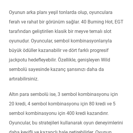
Oyunun arka planı yeşil tonlarda olup, oyunculara
ferah ve rahat bir görünüm sağlar. 40 Burning Hot, EGT
tarafından geliştirilen klasik bir meyve temalı slot
oyunudur. Oyuncular, sembol kombinasyonlarıyla
büyük ödüller kazanabilir ve dört farklı progresif
jackpotu hedefleyebilir. Özellikle, genişleyen Wild
sembolü sayesinde kazanç şansınızı daha da
artırabilirsiniz.
Altın para sembolü ise, 3 sembol kombinasyonu için
20 kredi, 4 sembol kombinasyonu için 80 kredi ve 5
sembol kombinasyonu için 400 kredi kazandırır.
Oyuncular, bu stratejileri kullanarak oyun deneyimlerini
daha keyifli ve kazançlı hale getirebilirler. Oyunun