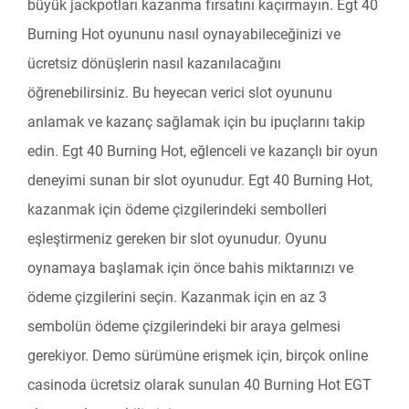
büyük jackpotları kazanma fırsatını kaçırmayın. Egt 40
Burning Hot oyununu nasıl oynayabileceğinizi ve
ücretsiz dönüşlerin nasıl kazanılacağını
öğrenebilirsiniz. Bu heyecan verici slot oyununu
anlamak ve kazanç sağlamak için bu ipuçlarını takip
edin. Egt 40 Burning Hot, eğlenceli ve kazançlı bir oyun
deneyimi sunan bir slot oyunudur. Egt 40 Burning Hot,
kazanmak için ödeme çizgilerindeki sembolleri
eşleştirmeniz gereken bir slot oyunudur. Oyunu
oynamaya başlamak için önce bahis miktarınızı ve
ödeme çizgilerini seçin. Kazanmak için en az 3
sembolün ödeme çizgilerindeki bir araya gelmesi
gerekiyor. Demo sürümüne erişmek için, birçok online
casinoda ücretsiz olarak sunulan 40 Burning Hot EGT