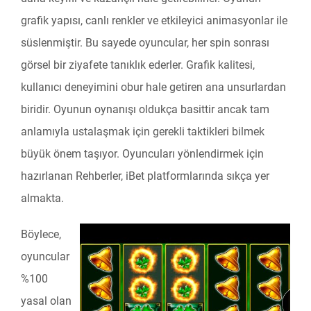
grafik yapısı, canlı renkler ve etkileyici animasyonlar ile
süslenmiştir. Bu sayede oyuncular, her spin sonrası
görsel bir ziyafete tanıklık ederler. Grafik kalitesi,
kullanıcı deneyimini obur hale getiren ana unsurlardan
biridir. Oyunun oynanışı oldukça basittir ancak tam
anlamıyla ustalaşmak için gerekli taktikleri bilmek
büyük önem taşıyor. Oyuncuları yönlendirmek için
hazırlanan Rehberler, iBet platformlarında sıkça yer
almakta.
Böylece,
oyuncular
%100
yasal olan