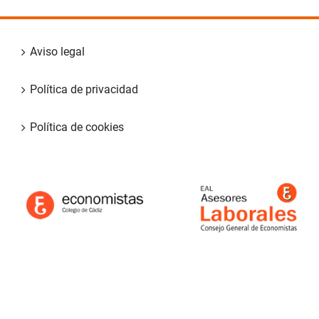
Aviso legal
Política de privacidad
Política de cookies