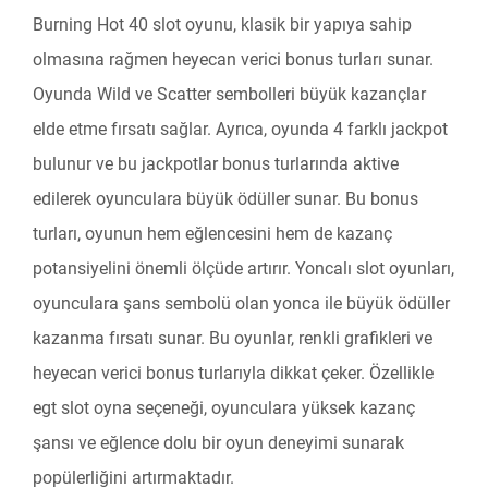
Burning Hot 40 slot oyunu, klasik bir yapıya sahip
olmasına rağmen heyecan verici bonus turları sunar.
Oyunda Wild ve Scatter sembolleri büyük kazançlar
elde etme fırsatı sağlar. Ayrıca, oyunda 4 farklı jackpot
bulunur ve bu jackpotlar bonus turlarında aktive
edilerek oyunculara büyük ödüller sunar. Bu bonus
turları, oyunun hem eğlencesini hem de kazanç
potansiyelini önemli ölçüde artırır. Yoncalı slot oyunları,
oyunculara şans sembolü olan yonca ile büyük ödüller
kazanma fırsatı sunar. Bu oyunlar, renkli grafikleri ve
heyecan verici bonus turlarıyla dikkat çeker. Özellikle
egt slot oyna seçeneği, oyunculara yüksek kazanç
şansı ve eğlence dolu bir oyun deneyimi sunarak
popülerliğini artırmaktadır.