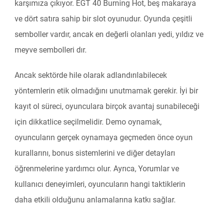
karşımıza çıkıyor. EGT 40 Burning Hot, beş makaraya
ve dört satıra sahip bir slot oyunudur. Oyunda çeşitli
semboller vardır, ancak en değerli olanları yedi, yıldız ve
meyve sembolleri dır.
Ancak sektörde hile olarak adlandırılabilecek
yöntemlerin etik olmadığını unutmamak gerekir. İyi bir
kayıt ol süreci, oyunculara birçok avantaj sunabileceği
için dikkatlice seçilmelidir. Demo oynamak,
oyuncuların gerçek oynamaya geçmeden önce oyun
kurallarını, bonus sistemlerini ve diğer detayları
öğrenmelerine yardımcı olur. Ayrıca, Yorumlar ve
kullanıcı deneyimleri, oyuncuların hangi taktiklerin
daha etkili olduğunu anlamalarına katkı sağlar.