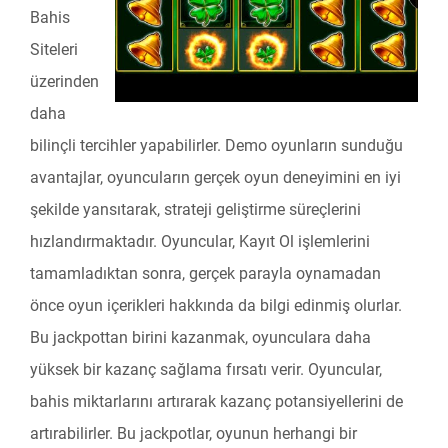
Bahis
Siteleri
üzerinden
daha
bilinçli tercihler yapabilirler. Demo oyunların sunduğu
avantajlar, oyuncuların gerçek oyun deneyimini en iyi
şekilde yansıtarak, strateji geliştirme süreçlerini
hızlandırmaktadır. Oyuncular, Kayıt Ol işlemlerini
tamamladıktan sonra, gerçek parayla oynamadan
önce oyun içerikleri hakkında da bilgi edinmiş olurlar.
Bu jackpottan birini kazanmak, oyunculara daha
yüksek bir kazanç sağlama fırsatı verir. Oyuncular,
bahis miktarlarını artırarak kazanç potansiyellerini de
artırabilirler. Bu jackpotlar, oyunun herhangi bir