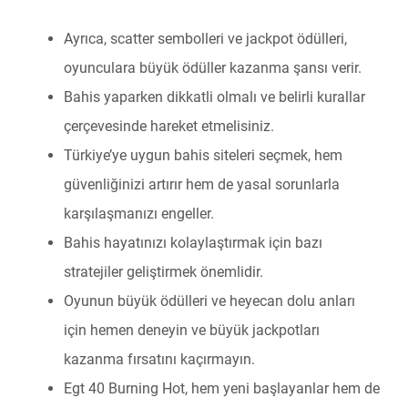
Ayrıca, scatter sembolleri ve jackpot ödülleri,
oyunculara büyük ödüller kazanma şansı verir.
Bahis yaparken dikkatli olmalı ve belirli kurallar
çerçevesinde hareket etmelisiniz.
Türkiye’ye uygun bahis siteleri seçmek, hem
güvenliğinizi artırır hem de yasal sorunlarla
karşılaşmanızı engeller.
Bahis hayatınızı kolaylaştırmak için bazı
stratejiler geliştirmek önemlidir.
Oyunun büyük ödülleri ve heyecan dolu anları
için hemen deneyin ve büyük jackpotları
kazanma fırsatını kaçırmayın.
Egt 40 Burning Hot, hem yeni başlayanlar hem de