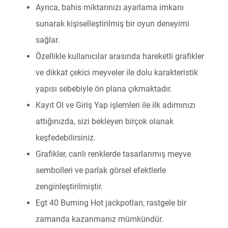
Ayrıca, bahis miktarınızı ayarlama imkanı
sunarak kişiselleştirilmiş bir oyun deneyimi
sağlar.
Özellikle kullanıcılar arasında hareketli grafikler
ve dikkat çekici meyveler ile dolu karakteristik
yapısı sebebiyle ön plana çıkmaktadır.
Kayıt Ol ve Giriş Yap işlemleri ile ilk adımınızı
attığınızda, sizi bekleyen birçok olanak
keşfedebilirsiniz.
Grafikler, canlı renklerde tasarlanmış meyve
sembolleri ve parlak görsel efektlerle
zenginleştirilmiştir.
Egt 40 Burning Hot jackpotları, rastgele bir
zamanda kazanmanız mümkündür.