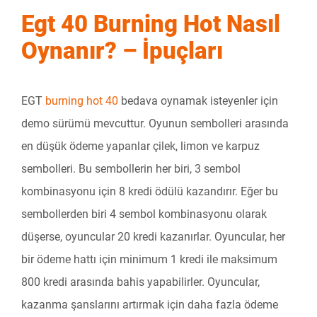
Egt 40 Burning Hot Nasıl
Oynanır? – İpuçları
EGT
burning hot 40
bedava oynamak isteyenler için
demo sürümü mevcuttur. Oyunun sembolleri arasında
en düşük ödeme yapanlar çilek, limon ve karpuz
sembolleri. Bu sembollerin her biri, 3 sembol
kombinasyonu için 8 kredi ödülü kazandırır. Eğer bu
sembollerden biri 4 sembol kombinasyonu olarak
düşerse, oyuncular 20 kredi kazanırlar. Oyuncular, her
bir ödeme hattı için minimum 1 kredi ile maksimum
800 kredi arasında bahis yapabilirler. Oyuncular,
kazanma şanslarını artırmak için daha fazla ödeme