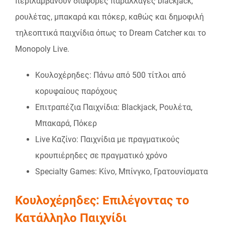
περιλαμβάνουν διάφορες παραλλαγές blackjack,
ρουλέτας, μπακαρά και πόκερ, καθώς και δημοφιλή
τηλεοπτικά παιχνίδια όπως το Dream Catcher και το
Monopoly Live.
Κουλοχέρηδες: Πάνω από 500 τίτλοι από
κορυφαίους παρόχους
Επιτραπέζια Παιχνίδια: Blackjack, Ρουλέτα,
Μπακαρά, Πόκερ
Live Καζίνο: Παιχνίδια με πραγματικούς
κρουπιέρηδες σε πραγματικό χρόνο
Specialty Games: Κίνο, Μπίνγκο, Γρατουνίσματα
Κουλοχέρηδες: Επιλέγοντας το
Κατάλληλο Παιχνίδι