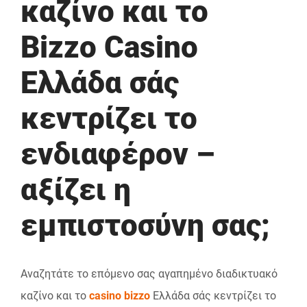
καζίνο και το
Bizzo Casino
Ελλάδα σάς
κεντρίζει το
ενδιαφέρον –
αξίζει η
εμπιστοσύνη σας;
Αναζητάτε το επόμενο σας αγαπημένο διαδικτυακό
καζίνο και το
casino bizzo
Ελλάδα σάς κεντρίζει το