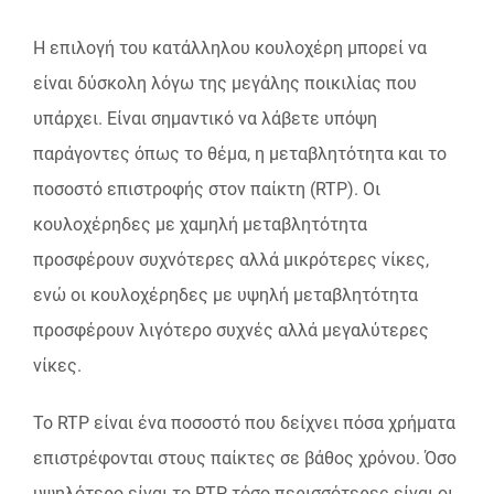
Η επιλογή του κατάλληλου κουλοχέρη μπορεί να
είναι δύσκολη λόγω της μεγάλης ποικιλίας που
υπάρχει. Είναι σημαντικό να λάβετε υπόψη
παράγοντες όπως το θέμα, η μεταβλητότητα και το
ποσοστό επιστροφής στον παίκτη (RTP). Οι
κουλοχέρηδες με χαμηλή μεταβλητότητα
προσφέρουν συχνότερες αλλά μικρότερες νίκες,
ενώ οι κουλοχέρηδες με υψηλή μεταβλητότητα
προσφέρουν λιγότερο συχνές αλλά μεγαλύτερες
νίκες.
Το RTP είναι ένα ποσοστό που δείχνει πόσα χρήματα
επιστρέφονται στους παίκτες σε βάθος χρόνου. Όσο
υψηλότερο είναι το RTP, τόσο περισσότερες είναι οι