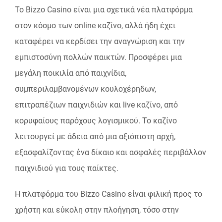
Το Bizzo Casino είναι μια σχετικά νέα πλατφόρμα
στον κόσμο των online καζίνο, αλλά ήδη έχει
καταφέρει να κερδίσει την αναγνώριση και την
εμπιστοσύνη πολλών παικτών. Προσφέρει μια
μεγάλη ποικιλία από παιχνίδια,
συμπεριλαμβανομένων κουλοχέρηδων,
επιτραπέζιων παιχνιδιών και live καζίνο, από
κορυφαίους παρόχους λογισμικού. Το καζίνο
λειτουργεί με άδεια από μια αξιόπιστη αρχή,
εξασφαλίζοντας ένα δίκαιο και ασφαλές περιβάλλον
παιχνιδιού για τους παίκτες.
Η πλατφόρμα του Bizzo Casino είναι φιλική προς το
χρήστη και εύκολη στην πλοήγηση, τόσο στην