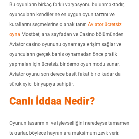
Bu oyunların birkaç farklı varyasyonu bulunmaktadır,
oyuncuların kendilerine en uygun oyun tarzını ve
kurallarını seçmelerine olanak tanır.
Aviator ücretsiz
oyna
Mostbet, ana sayfadan ve Casino bölümünden
Aviator casino oyununu oynamaya erişim sağlar ve
oyuncuların gerçek bahis oynamadan önce pratik
yapmaları için ücretsiz bir demo oyun modu sunar.
Aviator oyunu son derece basit fakat bir o kadar da
sürükleyici bir yapıya sahiptir.
Canlı İddaa Nedir?
Oyunun tasarımını ve işlevselliğini neredeyse tamamen
tekrarlar, böylece hayranlara maksimum zevk verir.