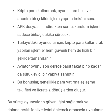
Kripto para kullanmak, oyunculara hızlı ve
anonim bir şekilde işlem yapma imkânı sunar.
APK dosyasını indirdikten sonra, kurulum işlemi
sadece birkaç dakika sürecektir.
Türkiye’deki oyuncular için, kripto para kullanarak
yapılan işlemler hem güvenli hem de hızlı bir
şekilde tamamlanır.
Aviator oyunu son derece basit fakat bir o kadar
da sürükleyici bir yapıya sahiptir.
Bu bonuslar, genellikle para yatırma eşleşme
teklifleri ve ücretsiz dönüşlerden oluşur.
Bu süreç, oyuncuların güvenliğini sağlamak ve
dolandırıcılık faaliyetlerini önlemek amacıyla uygulanır.