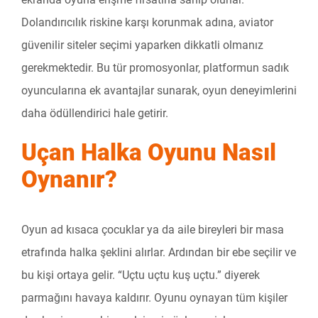
Dolandırıcılık riskine karşı korunmak adına, aviator
güvenilir siteler seçimi yaparken dikkatli olmanız
gerekmektedir. Bu tür promosyonlar, platformun sadık
oyuncularına ek avantajlar sunarak, oyun deneyimlerini
daha ödüllendirici hale getirir.
Uçan Halka Oyunu Nasıl
Oynanır?
Oyun ad kısaca çocuklar ya da aile bireyleri bir masa
etrafında halka şeklini alırlar. Ardından bir ebe seçilir ve
bu kişi ortaya gelir. “Uçtu uçtu kuş uçtu.” diyerek
parmağını havaya kaldırır. Oyunu oynayan tüm kişiler