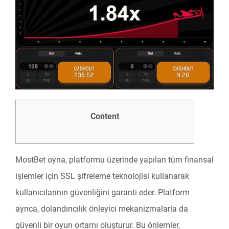
Content
MostBet oyna, platformu üzerinde yapılan tüm finansal
işlemler için SSL şifreleme teknolojisi kullanarak
kullanıcılarının güvenliğini garanti eder. Platform
ayrıca, dolandırıcılık önleyici mekanizmalarla da
güvenli bir oyun ortamı oluşturur. Bu önlemler,