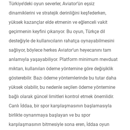
Türkiye’deki oyun severler, Aviator’ün eşsiz
dinamiklerini ve stratejik derinliğini keşfederken,
yüksek kazançlar elde etmenin ve eğlenceli vakit
geçirmenin keyfini çıkarıyor. Bu oyun, Türkçe dil
desteğiyle de kullanıcıların rahatça oynayabilmesini
sağlıyor, böylece herkes Aviator’un heyecanını tam
anlamıyla yaşayabiliyor. Platform minimum mevduat
miktarı, kullanılan ödeme yöntemine göre değişiklik
gösterebilir. Bazı ödeme yöntemlerinde bu tutar daha
yüksek olabilir, bu nedenle seçilen ödeme yöntemine
bağlı olarak güncel limitleri kontrol etmek önemlidir.
Canlı İddaa, bir spor karşılaşmasının başlamasıyla
birlikte oynanmaya başlayan ve bu spor
karşılaşmasının bitmesiyle sona eren, İddaa oyun