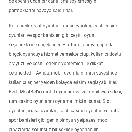
de ebenin uçan bir canlı ismi söylemesiyle
parmaklarını havaya kaldırırlar.
Kullanıcılar, slot oyunları, masa oyunları, canlı casino
oyunları ve spor bahisleri gibi çeşitli oyun
seçeneklerine erişebilirler. Platform, dünya çapında
birçok oyuncuya hizmet vermekte olup, kullanıcı dostu
arayüzü ve çeşitli ödeme yöntemleri ile dikkat
çekmektedir. Ayrıca, mobil uyumlu olması sayesinde
kullanıcılar, her yerden kolayca erişim sağlayabilirler.
Evet, MostBet’in mobil uygulaması ve mobil web sitesi,
tüm casino oyunlarını oynama imkânı sunar. Slot
oyunları, masa oyunları, canlı casino oyunları ve hatta
spor bahisleri gibi geniş bir oyun yelpazesi mobil
cihazlarda sorunsuz bir şekilde oynanabilir.