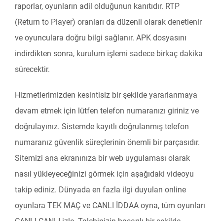
raporlar, oyunların adil olduğunun kanıtıdır. RTP
(Return to Player) oranları da düzenli olarak denetlenir
ve oyunculara doğru bilgi sağlanır. APK dosyasını
indirdikten sonra, kurulum işlemi sadece birkaç dakika
sürecektir.
Hizmetlerimizden kesintisiz bir şekilde yararlanmaya
devam etmek için lütfen telefon numaranızı giriniz ve
doğrulayınız. Sistemde kayıtlı doğrulanmış telefon
numaranız güvenlik süreçlerinin önemli bir parçasıdır.
Sitemizi ana ekranınıza bir web uygulaması olarak
nasıl yükleyeceğinizi görmek için aşağıdaki videoyu
takip ediniz. Dünyada en fazla ilgi duyulan online
oyunlara TEK MAÇ ve CANLI İDDAA oyna, tüm oyunları