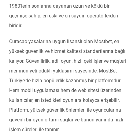
1980’lerin sonlarına dayanan uzun ve köklü bir
geçmişe sahip, en eski ve en saygın operatörlerden
biridir.
Curacao yasalarına uygun lisanslı olan Mostbet, en
yüksek güvenlik ve hizmet kalitesi standartlarına bağlı
kalıyor. Güvenilirlik, adil oyun, hızlı çekilişler ve müşteri
memnuniyeti odaklı yaklaşımı sayesinde, MostBet
Türkiye’de hızla popülerlik kazanmış bir platformdur.
Hem mobil uygulaması hem de web sitesi üzerinden
kullanıcılar, en istedikleri oyunlara kolayca erişebilir.
Platform, yüksek güvenlik önlemleri ile oyuncularına
güvenli bir oyun ortamı sağlar ve bunun yanında hızlı
işlem süreleri ile tanınır.