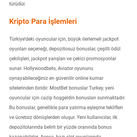
türüdür.
Kripto Para İşlemleri
Türkiye’deki oyuncular için, büyük ilerlemeli jackpot
oyunları seçeneği, depozitosuz bonuslar, çeşitli ödül
çekilişleri, jackpot yarışları ve çekici promosyonlar
sunar. Hollywoodbets, Aviator oyununu
oynayabileceğiniz en güvenilir online kumar
sitelerinden biridir. MostBet bonuslar Turkey, yeni
oyuncular için cazip hoşgeldin bonusları sunmaktadır.
Bu bonuslar, genellikle para yatırma eşleşme teklifleri
ve ücretsiz dönüşlerden oluşur. Yeni kullanıcılar, ilk
depozitolarında belirli bir yüzde oranında bonus
kazanabilirler. Ayrıca, bazı slot oyunlarında