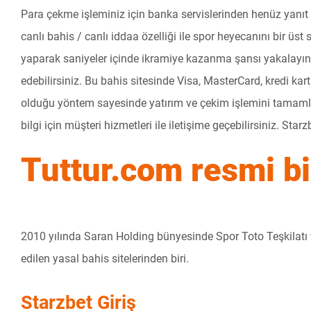
Para çekme işleminiz için banka servislerinden henüz yanıt al
canlı bahis / canlı iddaa özelliği ile spor heyecanını bir ü
yaparak saniyeler içinde ikramiye kazanma şansı yakalayın. 
edebilirsiniz. Bu bahis sitesinde Visa, MasterCard, kredi kar
olduğu yöntem sayesinde yatırım ve çekim işlemini tamamla
bilgi için müşteri hizmetleri ile iletişime geçebilirsiniz. S
Tuttur.com resmi bi
2010 yılında Saran Holding bünyesinde Spor Toto Teşkilatı ve
edilen yasal bahis sitelerinden biri.
Starzbet Giriş