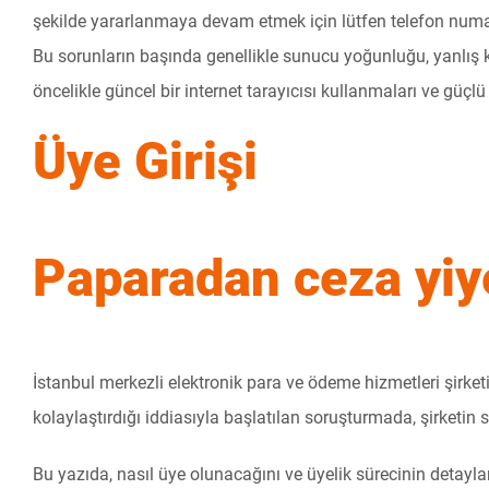
şekilde yararlanmaya devam etmek için lütfen telefon numaranı
Bu sorunların başında genellikle sunucu yoğunluğu, yanlış ku
öncelikle güncel bir internet tarayıcısı kullanmaları ve güçl
Üye Girişi
Paparadan ceza yiy
İstanbul merkezli elektronik para ve ödeme hizmetleri şirke
kolaylaştırdığı iddiasıyla başlatılan soruşturmada, şirketin
Bu yazıda, nasıl üye olunacağını ve üyelik sürecinin detayla