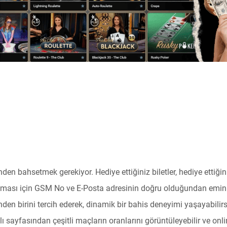
inden bahsetmek gerekiyor. Hediye ettiğiniz biletler, hediye etti
ulaşması için GSM No ve E-Posta adresinin doğru olduğundan emin
inden birini tercih ederek, dinamik bir bahis deneyimi yaşayabil
ı sayfasından çeşitli maçların oranlarını görüntüleyebilir ve onli