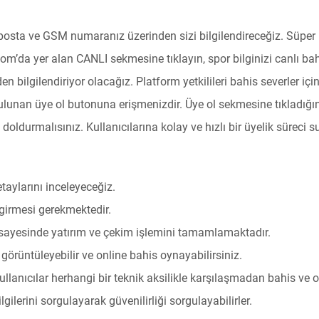
posta ve GSM numaranız üzerinden sizi bilgilendireceğiz. Süper Li
om’da yer alan CANLI sekmesine tıklayın, spor bilginizi canlı b
bilgilendiriyor olacağız. Platform yetkilileri bahis severler için
 bulunan üye ol butonuna erişmenizdir. Üye ol sekmesine tıkladığ
 doldurmalısınız. Kullanıcılarına kolay ve hızlı bir üyelik süreci 
taylarını inceleyeceğiz.
e girmesi gerekmektedir.
 sayesinde yatırım ve çekim işlemini tamamlamaktadır.
 görüntüleyebilir ve online bahis oynayabilirsiniz.
anıcılar herhangi bir teknik aksilikle karşılaşmadan bahis ve oyun
gilerini sorgulayarak güvenilirliği sorgulayabilirler.