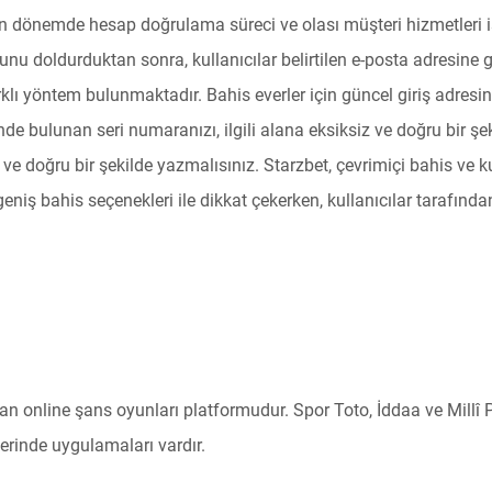
yen dönemde hesap doğrulama süreci ve olası müşteri hizmetleri iş
unu doldurduktan sonra, kullanıcılar belirtilen e-posta adresine g
 farklı yöntem bulunmaktadır. Bahis everler için güncel giriş adres
e bulunan seri numaranızı, ilgili alana eksiksiz ve doğru bir ş
z ve doğru bir şekilde yazmalısınız. Starzbet, çevrimiçi bahis ve
niş bahis seçenekleri ile dikkat çekerken, kullanıcılar tarafından
 online şans oyunları platformudur. Spor Toto, İddaa ve Millî P
zerinde uygulamaları vardır.