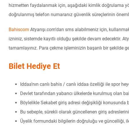
hizmetten faydalanmak için, aşağıdaki kimlik doğrulama yön
doğrulanmış telefon numaranız güvenlik süreçlerinin önemli 
Bahiscom
Atyarışı.com’dan sms alabilmeniz için, kullanmak 
izniniz, sistemde kayıtlı olduğu şekilde devam edecektir. At
tamamlayınız. Para çekme işleminizin başarılı bir şekilde ge
Bilet Hediye Et
Iddaa’nın canlı bahis / canlı iddaa özelliği ile spor hey
Devlet tarafından yabancı ülkelerde kurulmuş olan bah
Böylelikle Sekabet giriş adresi değişikliği konusunda bil
Bu sebeple, sürekli olarak güncellenen giriş adreslerin
Üyelik formundaki bilgilerin doğruluğu ve güncelliği, 