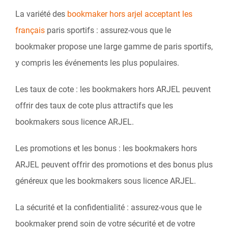
La variété des
bookmaker hors arjel acceptant les
français
paris sportifs : assurez-vous que le
bookmaker propose une large gamme de paris sportifs,
y compris les événements les plus populaires.
Les taux de cote : les bookmakers hors ARJEL peuvent
offrir des taux de cote plus attractifs que les
bookmakers sous licence ARJEL.
Les promotions et les bonus : les bookmakers hors
ARJEL peuvent offrir des promotions et des bonus plus
généreux que les bookmakers sous licence ARJEL.
La sécurité et la confidentialité : assurez-vous que le
bookmaker prend soin de votre sécurité et de votre