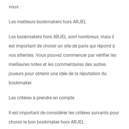
vous :
Les meilleurs bookmakers hors ARJEL
Les bookmakers hors ARJEL sont nombreux, mais il
est important de choisir un site de paris qui répond à
vos attentes. Vous pouvez commencer par vérifier les
meilleures notes et les commentaires des autres
joueurs pour obtenir une idée de la réputation du
bookmaker.
Les critères à prendre en compte
Il est important de considérer les critères suivants pour
choisir le bon bookmaker hors ARJEL :