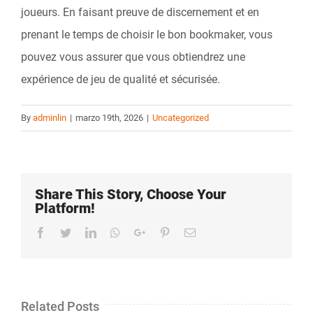
joueurs. En faisant preuve de discernement et en
prenant le temps de choisir le bon bookmaker, vous
pouvez vous assurer que vous obtiendrez une
expérience de jeu de qualité et sécurisée.
By
adminlin
|
marzo 19th, 2026
|
Uncategorized
Share This Story, Choose Your
Platform!
Facebook
Twitter
LinkedIn
Whatsapp
Google+
Pinterest
Email
Related Posts