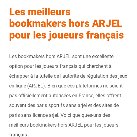
Les meilleurs
bookmakers hors ARJEL
pour les joueurs français
Les bookmakers hors ARJEL sont une excellente
option pour les joueurs français qui cherchent à
échapper à la tutelle de l’autorité de régulation des jeux
en ligne (ARJEL). Bien que ces plateformes ne soient
pas officiellement autorisées en France, elles offrent
souvent des paris sportifs sans arjel et des sites de
paris sans licence arjel. Voici quelques-uns des
meilleurs bookmakers hors ARJEL pour les joueurs
français :