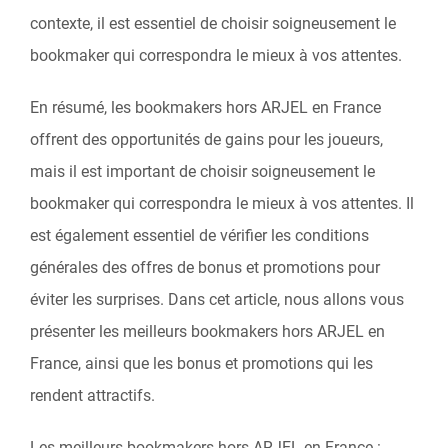
contexte, il est essentiel de choisir soigneusement le
bookmaker qui correspondra le mieux à vos attentes.
En résumé, les bookmakers hors ARJEL en France
offrent des opportunités de gains pour les joueurs,
mais il est important de choisir soigneusement le
bookmaker qui correspondra le mieux à vos attentes. Il
est également essentiel de vérifier les conditions
générales des offres de bonus et promotions pour
éviter les surprises. Dans cet article, nous allons vous
présenter les meilleurs bookmakers hors ARJEL en
France, ainsi que les bonus et promotions qui les
rendent attractifs.
Les meilleurs bookmakers hors ARJEL en France :