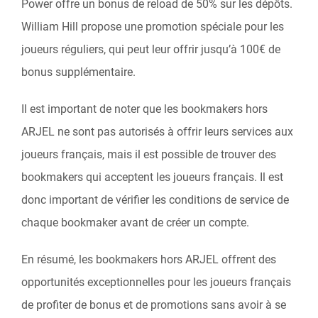
Power offre un bonus de reload de 50% sur les dépôts.
William Hill propose une promotion spéciale pour les
joueurs réguliers, qui peut leur offrir jusqu’à 100€ de
bonus supplémentaire.
Il est important de noter que les bookmakers hors
ARJEL ne sont pas autorisés à offrir leurs services aux
joueurs français, mais il est possible de trouver des
bookmakers qui acceptent les joueurs français. Il est
donc important de vérifier les conditions de service de
chaque bookmaker avant de créer un compte.
En résumé, les bookmakers hors ARJEL offrent des
opportunités exceptionnelles pour les joueurs français
de profiter de bonus et de promotions sans avoir à se