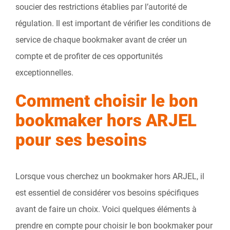
soucier des restrictions établies par l’autorité de
régulation. Il est important de vérifier les conditions de
service de chaque bookmaker avant de créer un
compte et de profiter de ces opportunités
exceptionnelles.
Comment choisir le bon
bookmaker hors ARJEL
pour ses besoins
Lorsque vous cherchez un bookmaker hors ARJEL, il
est essentiel de considérer vos besoins spécifiques
avant de faire un choix. Voici quelques éléments à
prendre en compte pour choisir le bon bookmaker pour