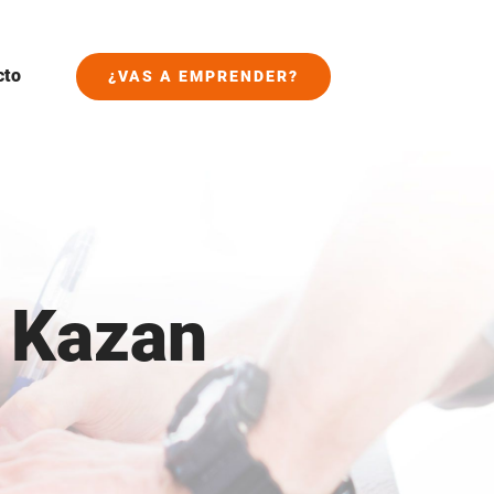
cto
¿VAS A EMPRENDER?
a Kazan