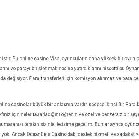
bir iştir. Bu online casino Visa, oyuncuların daha yüksek bir oyun
nı ve parayı bir slot makinesine yatırdıklarını hissettiler. Oynar
da değişiyor. Para transferleri için komisyon alınmaz ve para çek
nline casinolar büyük bir anlaşma vardır, sadece ikinci Bir Para
niz için neler tasarladığını öğrenin ve özel ve benzersiz bir şe
on numaranızı bırakın sizinle iletişime geçelim. Bunlar ayrıca oyu
es yok. Ancak OceanBets Casino’daki destek hizmeti ve sadakat 