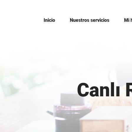
Skip
to
Inicio
Nuestros servicios
Mi 
content
Canlı 