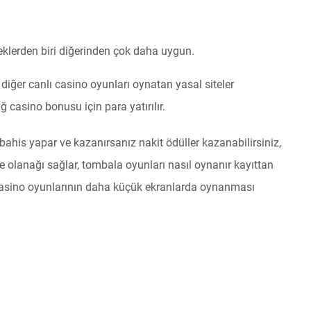
neklerden biri diğerinden çok daha uygun.
iğer canlı casino oyunları oynatan yasal siteler
 casino bonusu için para yatırılır.
e bahis yapar ve kazanırsanız nakit ödüller kazanabilirsiniz,
e olanağı sağlar, tombala oyunları nasıl oynanır kayıttan
il casino oyunlarının daha küçük ekranlarda oynanması