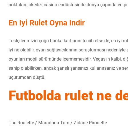
noktaları jokerler, casino endüstrisinde dünya çapında en pop
En Iyi Rulet Oyna Indir
Testçilerimizin çoğu banka kartlarını tercih etse de, en iyi 
iyi ne olabilir, oyun sağlayıcılarının soruşturması nedeniyl
oyunları mobil sürümünde içermemesidir. Vegas’ın kalbi, diğ
sahip olabilirken, ancak şanslı şansınızı kullanırsanız ve 
uçurumdan düştü.
Futbolda rulet ne 
The Roulette / Maradona Turn / Zidane Pirouette