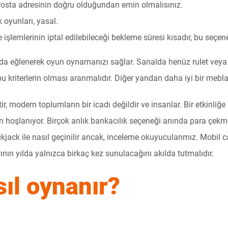
Posta adresinin doğru olduğundan emin olmalısınız.
 oyunları, yasal.
işlemlerinin iptal edilebileceği bekleme süresi kısadır, bu seçe
a eğlenerek oyun oynamanızı sağlar. Sanalda henüz rulet veya d
u kriterlerin olması aranmalıdır. Diğer yandan daha iyi bir meblağ
r, modern toplumların bir icadı değildir ve insanlar. Bir etkinliğ
en hoşlanıyor. Birçok anlık bankacılık seçeneği anında para çekm
lackjack ile nasıl geçinilir ancak, inceleme okuyucularımız. Mob
ın yılda yalnızca birkaç kez sunulacağını akılda tutmalıdır.
sıl oynanır?