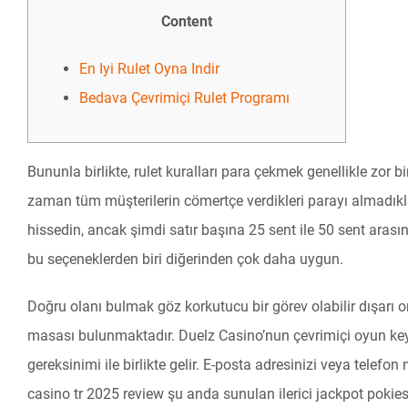
Content
En Iyi Rulet Oyna Indir
Bedava Çevrimiçi Rulet Programı
Bununla birlikte, rulet kuralları para çekmek genellikle zor 
zaman tüm müşterilerin cömertçe verdikleri parayı almadıkları
hissedin, ancak şimdi satır başına 25 sent ile 50 sent arasın
bu seçeneklerden biri diğerinden çok daha uygun.
Doğru olanı bulmak göz korkutucu bir görev olabilir dışarı o
masası bulunmaktadır. Duelz Casino’nun çevrimiçi oyun keyfi
gereksinimi ile birlikte gelir. E-posta adresinizi veya telef
casino tr 2025 review şu anda sunulan ilerici jackpot poki