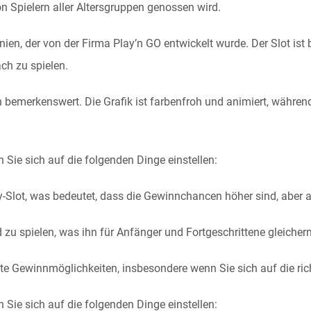
on Spielern aller Altersgruppen genossen wird.
nien, der von der Firma Play’n GO entwickelt wurde. Der Slot ist
ach zu spielen.
h bemerkenswert. Die Grafik ist farbenfroh und animiert, währen
 Sie sich auf die folgenden Dinge einstellen:
ity-Slot, was bedeutet, dass die Gewinnchancen höher sind, aber a
nd zu spielen, was ihn für Anfänger und Fortgeschrittene gleich
te Gewinnmöglichkeiten, insbesondere wenn Sie sich auf die ric
 Sie sich auf die folgenden Dinge einstellen: