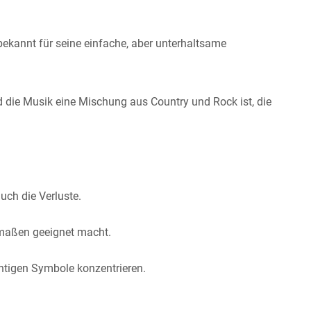
 bekannt für seine einfache, aber unterhaltsame
d die Musik eine Mischung aus Country und Rock ist, die
uch die Verluste.
ermaßen geeignet macht.
htigen Symbole konzentrieren.