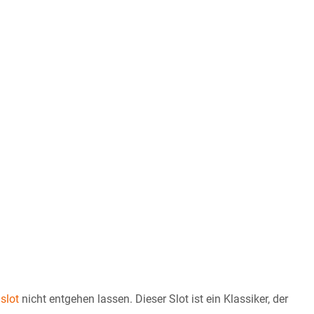
slot
nicht entgehen lassen. Dieser Slot ist ein Klassiker, der