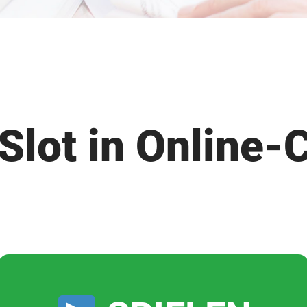
lot in Online-C