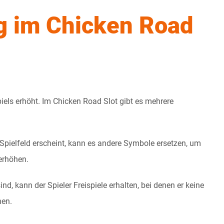
g im Chicken Road
iels erhöht. Im Chicken Road Slot gibt es mehrere
pielfeld erscheint, kann es andere Symbole ersetzen, um
erhöhen.
d, kann der Spieler Freispiele erhalten, bei denen er keine
hen.