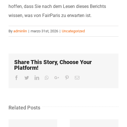
hoffen, dass Sie nach dem Lesen dieses Berichts
wissen, was von FairParis zu erwarten ist.
By
adminlin
|
marzo 31st, 2026
|
Uncategorized
Share This Story, Choose Your
Platform!
Facebook
Twitter
LinkedIn
Whatsapp
Google+
Pinterest
Email
Related Posts