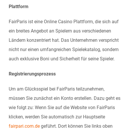
Plattform
FairParis ist eine Online Casino Plattform, die sich auf
ein breites Angebot an Spielern aus verschiedenen
Ländern konzentriert hat. Das Unternehmen verspricht
nicht nur einen umfangreichen Spielekatalog, sondern
auch exklusive Boni und Sicherheit für seine Spieler.
Registrierungsprozess
Um am Glücksspiel bei FairParis teilzunehmen,
müssen Sie zunächst ein Konto erstellen. Dazu geht es
wie folgt zu: Wenn Sie auf die Website von FairParis
klicken, werden Sie automatisch zur Hauptseite
fairpari.com.de
geführt. Dort können Sie links oben