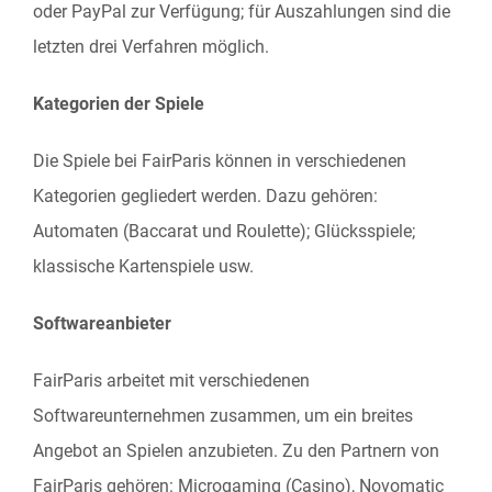
oder PayPal zur Verfügung; für Auszahlungen sind die
letzten drei Verfahren möglich.
Kategorien der Spiele
Die Spiele bei FairParis können in verschiedenen
Kategorien gegliedert werden. Dazu gehören:
Automaten (Baccarat und Roulette); Glücksspiele;
klassische Kartenspiele usw.
Softwareanbieter
FairParis arbeitet mit verschiedenen
Softwareunternehmen zusammen, um ein breites
Angebot an Spielen anzubieten. Zu den Partnern von
FairParis gehören: Microgaming (Casino), Novomatic