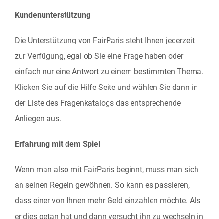
Kundenunterstützung
Die Unterstützung von FairParis steht Ihnen jederzeit
zur Verfügung, egal ob Sie eine Frage haben oder
einfach nur eine Antwort zu einem bestimmten Thema.
Klicken Sie auf die Hilfe-Seite und wählen Sie dann in
der Liste des Fragenkatalogs das entsprechende
Anliegen aus.
Erfahrung mit dem Spiel
Wenn man also mit FairParis beginnt, muss man sich
an seinen Regeln gewöhnen. So kann es passieren,
dass einer von Ihnen mehr Geld einzahlen möchte. Als
er dies getan hat und dann versucht ihn zu wechseln in