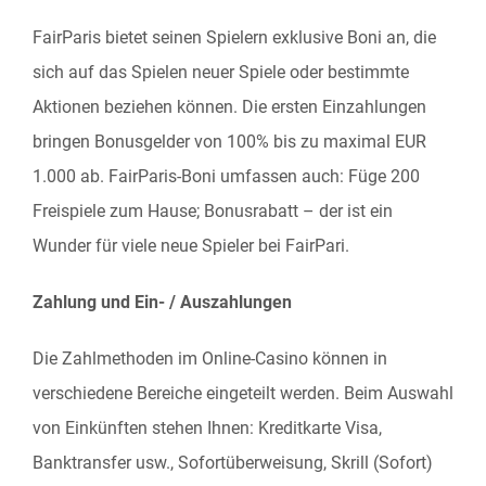
FairParis bietet seinen Spielern exklusive Boni an, die
sich auf das Spielen neuer Spiele oder bestimmte
Aktionen beziehen können. Die ersten Einzahlungen
bringen Bonusgelder von 100% bis zu maximal EUR
1.000 ab. FairParis-Boni umfassen auch: Füge 200
Freispiele zum Hause; Bonusrabatt – der ist ein
Wunder für viele neue Spieler bei FairPari.
Zahlung und Ein- / Auszahlungen
Die Zahlmethoden im Online-Casino können in
verschiedene Bereiche eingeteilt werden. Beim Auswahl
von Einkünften stehen Ihnen: Kreditkarte Visa,
Banktransfer usw., Sofortüberweisung, Skrill (Sofort)