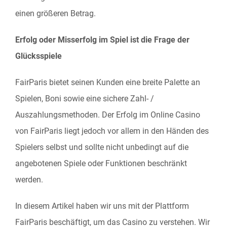
einen größeren Betrag.
Erfolg oder Misserfolg im Spiel ist die Frage der
Glücksspiele
FairParis bietet seinen Kunden eine breite Palette an
Spielen, Boni sowie eine sichere Zahl- /
Auszahlungsmethoden. Der Erfolg im Online Casino
von FairParis liegt jedoch vor allem in den Händen des
Spielers selbst und sollte nicht unbedingt auf die
angebotenen Spiele oder Funktionen beschränkt
werden.
In diesem Artikel haben wir uns mit der Plattform
FairParis beschäftigt, um das Casino zu verstehen. Wir