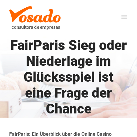
Skip
to
content
FairParis Sieg oder
Niederlage im
Glücksspiel ist
eine Frage der
Chance
FairParis: Ein Überblick über die Online Casino