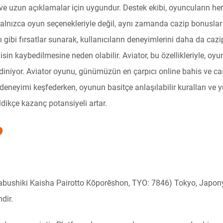
 ve uzun açıklamalar için uygundur. Destek ekibi, oyuncuların he
alnızca oyun seçenekleriyle değil, aynı zamanda cazip bonuslar
gibi fırsatlar sunarak, kullanıcıların deneyimlerini daha da caz
in kaybedilmesine neden olabilir. Aviator, bu özellikleriyle, oy
diniyor. Aviator oyunu, günümüzün en çarpıcı online bahis ve c
 deneyimi keşfederken, oyunun basitçe anlaşılabilir kuralları ve
dikçe kazanç potansiyeli artar.
?
a Pairotto Kōporēshon, TYO: 7846) Tokyo, Japonya merkezli
dir.