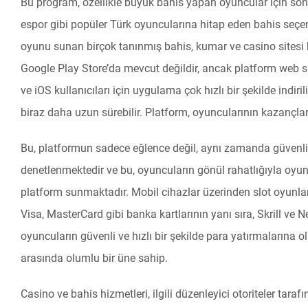
Bu program, özellikle büyük bahis yapan oyuncular için son de
espor gibi popüler Türk oyuncularına hitap eden bahis seçenek
oyunu sunan birçok tanınmış bahis, kumar ve casino sitesi b
Google Play Store’da mevcut değildir, ancak platform web sit
ve iOS kullanıcıları için uygulama çok hızlı bir şekilde indir
biraz daha uzun sürebilir. Platform, oyuncularının kazançlar
Bu, platformun sadece eğlence değil, aynı zamanda güvenli b
denetlenmektedir ve bu, oyuncuların gönül rahatlığıyla oy
platform sunmaktadır. Mobil cihazlar üzerinden slot oyunlar
Visa, MasterCard gibi banka kartlarının yanı sıra, Skrill ve N
oyuncuların güvenli ve hızlı bir şekilde para yatırmalarına
arasında olumlu bir üne sahip.
Casino ve bahis hizmetleri, ilgili düzenleyici otoriteler tara