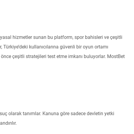
 yasal hizmetler sunan bu platform, spor bahisleri ve çeşitli
r, Türkiye’deki kullanıcılarına güvenli bir oyun ortamı
e çeşitli stratejileri test etme imkanı buluyorlar. MostBet
suç olarak tanımlar. Kanuna göre sadece devletin yetki
ndırılır.