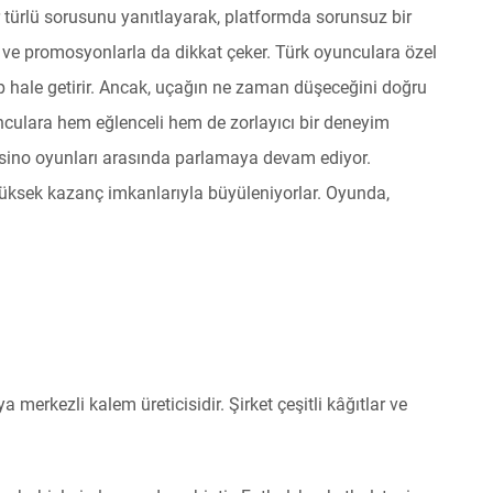
r türlü sorusunu yanıtlayarak, platformda sorunsuz bir
 ve promosyonlarla da dikkat çeker. Türk oyunculara özel
ip hale getirir. Ancak, uçağın ne zaman düşeceğini doğru
unculara hem eğlenceli hem de zorlayıcı bir deneyim
asino oyunları arasında parlamaya devam ediyor.
 yüksek kazanç imkanlarıyla büyüleniyorlar. Oyunda,
 kalem üreticisidir. Şirket çeşitli kâğıtlar ve