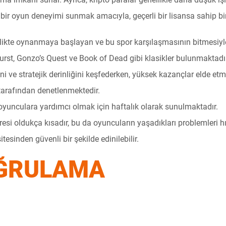
 bir oyun deneyimi sunmak amacıyla, geçerli bir lisansa sahip bi
irlikte oynanmaya başlayan ve bu spor karşılaşmasının bitmesiyl
rst, Gonzo’s Quest ve Book of Dead gibi klasikler bulunmaktadır
ni ve stratejik derinliğini keşfederken, yüksek kazançlar elde etm
r tarafından denetlenmektedir.
 oyunculara yardımcı olmak için haftalık olarak sunulmaktadır.
esi oldukça kısadır, bu da oyuncuların yaşadıkları problemleri h
sinden güvenli bir şekilde edinilebilir.
OĞRULAMA