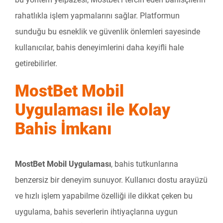
rahatlıkla işlem yapmalarını sağlar. Platformun
sunduğu bu esneklik ve güvenlik önlemleri sayesinde
kullanıcılar, bahis deneyimlerini daha keyifli hale
getirebilirler.
MostBet Mobil
Uygulaması ile Kolay
Bahis İmkanı
MostBet Mobil Uygulaması
, bahis tutkunlarına
benzersiz bir deneyim sunuyor. Kullanıcı dostu arayüzü
ve hızlı işlem yapabilme özelliği ile dikkat çeken bu
uygulama, bahis severlerin ihtiyaçlarına uygun