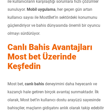
ile kullanıcıların karşılaştığı sorunlara hızlı çözümler
sunuluyor.
Mobil uygulama
, her geçen gün artan
kullanıcı sayısı ile MostBet’in sektördeki konumunu
güçlendiriyor ve bahis dünyasında önemli bir oyuncu
olmayı sürdürüyor.
Canlı Bahis Avantajları
Most bet Üzerinde
Keşfedin
Most bet,
canlı bahis
deneyimini daha heyecanlı ve
kazançlı hale getiren birçok avantaj sunmaktadır. İlk
olarak, Most bet’in kullanıcı dostu arayüzü sayesinde
bahisçiler, maçların gidişatını anlık olarak takip edebilir