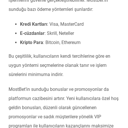
işlemlerini güvenle gerçekleştirebilirler. MostBet’in
sunduğu bazı ödeme yöntemleri şunlardır:
Kredi Kartları
: Visa, MasterCard
E-cüzdanlar
: Skrill, Neteller
Kripto Para
: Bitcoin, Ethereum
Bu çeşitlilik, kullanıcıların kendi tercihlerine göre en
uygun yöntemi seçmelerine olanak tanır ve işlem
sürelerini minimuma indirir.
MostBet’in sunduğu bonuslar ve promosyonlar da
platformun cazibesini artırır. Yeni kullanıcılara özel hoş
geldin bonusları, düzenli olarak güncellenen
promosyonlar ve sadık müşterilere yönelik VIP
programları ile kullanıcıların kazançlarını maksimize