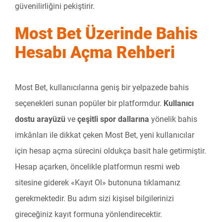
güvenilirliğini pekiştirir.
Most Bet Üzerinde Bahis
Hesabı Açma Rehberi
Most Bet, kullanıcılarına geniş bir yelpazede bahis
seçenekleri sunan popüler bir platformdur.
Kullanıcı
dostu arayüzü
ve
çeşitli spor dallarına
yönelik bahis
imkânları ile dikkat çeken Most Bet, yeni kullanıcılar
için hesap açma sürecini oldukça basit hale getirmiştir.
Hesap açarken, öncelikle platformun resmi web
sitesine giderek «Kayıt Ol» butonuna tıklamanız
gerekmektedir. Bu adım sizi kişisel bilgilerinizi
gireceğiniz kayıt formuna yönlendirecektir.