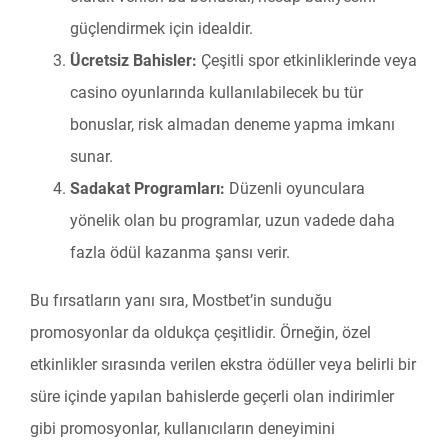
güçlendirmek için idealdir.
Ücretsiz Bahisler:
Çeşitli spor etkinliklerinde veya
casino oyunlarında kullanılabilecek bu tür
bonuslar, risk almadan deneme yapma imkanı
sunar.
Sadakat Programları:
Düzenli oyunculara
yönelik olan bu programlar, uzun vadede daha
fazla ödül kazanma şansı verir.
Bu fırsatların yanı sıra, Mostbet’in sunduğu
promosyonlar da oldukça çeşitlidir. Örneğin, özel
etkinlikler sırasında verilen ekstra ödüller veya belirli bir
süre içinde yapılan bahislerde geçerli olan indirimler
gibi promosyonlar, kullanıcıların deneyimini