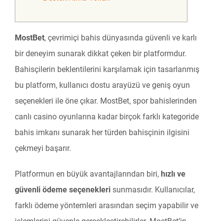
MostBet
, çevrimiçi bahis dünyasında güvenli ve karlı
bir deneyim sunarak dikkat çeken bir platformdur.
Bahisçilerin beklentilerini karşılamak için tasarlanmış
bu platform, kullanıcı dostu arayüzü ve geniş oyun
seçenekleri ile öne çıkar. MostBet, spor bahislerinden
canlı casino oyunlarına kadar birçok farklı kategoride
bahis imkanı sunarak her türden bahisçinin ilgisini
çekmeyi başarır.
Platformun en büyük avantajlarından biri,
hızlı ve
güvenli ödeme seçenekleri
sunmasıdır. Kullanıcılar,
farklı ödeme yöntemleri arasından seçim yapabilir ve