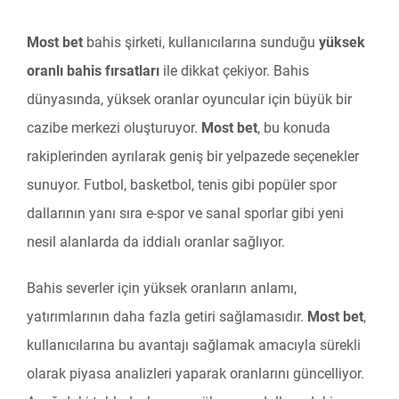
Most bet
bahis şirketi, kullanıcılarına sunduğu
yüksek
oranlı bahis fırsatları
ile dikkat çekiyor. Bahis
dünyasında, yüksek oranlar oyuncular için büyük bir
cazibe merkezi oluşturuyor.
Most bet
, bu konuda
rakiplerinden ayrılarak geniş bir yelpazede seçenekler
sunuyor. Futbol, basketbol, tenis gibi popüler spor
dallarının yanı sıra e-spor ve sanal sporlar gibi yeni
nesil alanlarda da iddialı oranlar sağlıyor.
Bahis severler için yüksek oranların anlamı,
yatırımlarının daha fazla getiri sağlamasıdır.
Most bet
,
kullanıcılarına bu avantajı sağlamak amacıyla sürekli
olarak piyasa analizleri yaparak oranlarını güncelliyor.