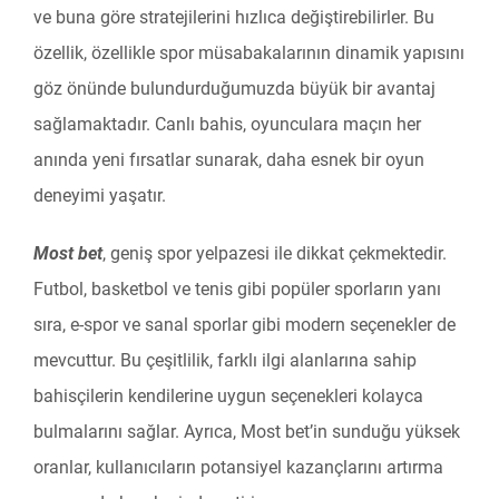
ve buna göre stratejilerini hızlıca değiştirebilirler. Bu
özellik, özellikle spor müsabakalarının dinamik yapısını
göz önünde bulundurduğumuzda büyük bir avantaj
sağlamaktadır. Canlı bahis, oyunculara maçın her
anında yeni fırsatlar sunarak, daha esnek bir oyun
deneyimi yaşatır.
Most bet
, geniş spor yelpazesi ile dikkat çekmektedir.
Futbol, basketbol ve tenis gibi popüler sporların yanı
sıra, e-spor ve sanal sporlar gibi modern seçenekler de
mevcuttur. Bu çeşitlilik, farklı ilgi alanlarına sahip
bahisçilerin kendilerine uygun seçenekleri kolayca
bulmalarını sağlar. Ayrıca, Most bet’in sunduğu yüksek
oranlar, kullanıcıların potansiyel kazançlarını artırma