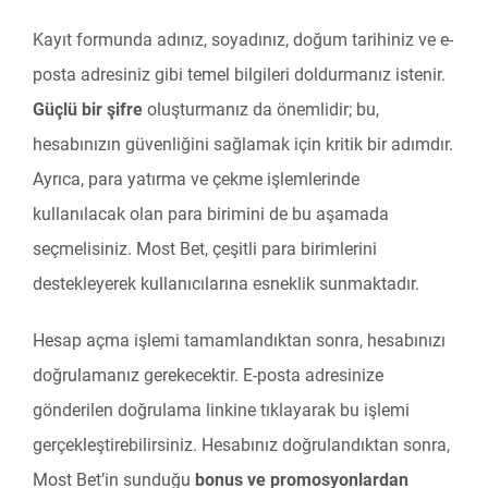
Kayıt formunda adınız, soyadınız, doğum tarihiniz ve e-
posta adresiniz gibi temel bilgileri doldurmanız istenir.
Güçlü bir şifre
oluşturmanız da önemlidir; bu,
hesabınızın güvenliğini sağlamak için kritik bir adımdır.
Ayrıca, para yatırma ve çekme işlemlerinde
kullanılacak olan para birimini de bu aşamada
seçmelisiniz. Most Bet, çeşitli para birimlerini
destekleyerek kullanıcılarına esneklik sunmaktadır.
Hesap açma işlemi tamamlandıktan sonra, hesabınızı
doğrulamanız gerekecektir. E-posta adresinize
gönderilen doğrulama linkine tıklayarak bu işlemi
gerçekleştirebilirsiniz. Hesabınız doğrulandıktan sonra,
Most Bet’in sunduğu
bonus ve promosyonlardan