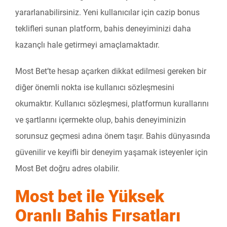
yararlanabilirsiniz. Yeni kullanıcılar için cazip bonus
teklifleri sunan platform, bahis deneyiminizi daha
kazançlı hale getirmeyi amaçlamaktadır.
Most Bet’te hesap açarken dikkat edilmesi gereken bir
diğer önemli nokta ise kullanıcı sözleşmesini
okumaktır. Kullanıcı sözleşmesi, platformun kurallarını
ve şartlarını içermekte olup, bahis deneyiminizin
sorunsuz geçmesi adına önem taşır. Bahis dünyasında
güvenilir ve keyifli bir deneyim yaşamak isteyenler için
Most Bet doğru adres olabilir.
Most bet ile Yüksek
Oranlı Bahis Fırsatları