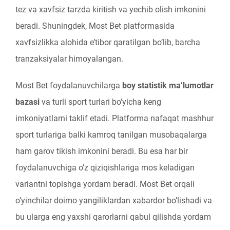
tez va xavfsiz tarzda kiritish va yechib olish imkonini
beradi. Shuningdek, Most Bet platformasida
xavfsizlikka alohida e’tibor qaratilgan bo’lib, barcha
tranzaksiyalar himoyalangan.
Most Bet foydalanuvchilarga
boy statistik ma’lumotlar
bazasi
va turli sport turlari bo’yicha keng
imkoniyatlarni taklif etadi. Platforma nafaqat mashhur
sport turlariga balki kamroq tanilgan musobaqalarga
ham garov tikish imkonini beradi. Bu esa har bir
foydalanuvchiga o’z qiziqishlariga mos keladigan
variantni topishga yordam beradi. Most Bet orqali
o’yinchilar doimo yangiliklardan xabardor bo’lishadi va
bu ularga eng yaxshi qarorlarni qabul qilishda yordam