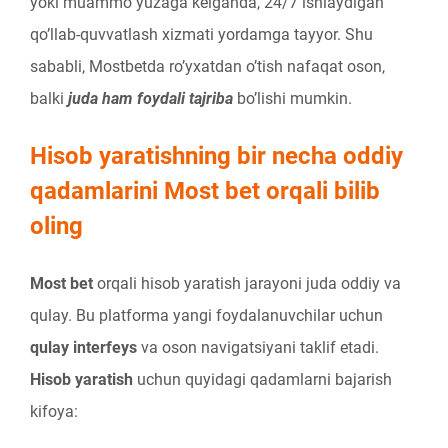
yoki muammo yuzaga kelganda, 24/7 ishlaydigan
qo’llab-quvvatlash xizmati yordamga tayyor. Shu
sababli, Mostbetda ro’yxatdan o’tish nafaqat oson,
balki
juda ham foydali tajriba
bo’lishi mumkin.
Hisob yaratishning bir necha oddiy
qadamlarini Most bet orqali bilib
oling
Most bet
orqali hisob yaratish jarayoni juda oddiy va
qulay. Bu platforma yangi foydalanuvchilar uchun
qulay interfeys
va oson navigatsiyani taklif etadi.
Hisob yaratish
uchun quyidagi qadamlarni bajarish
kifoya: