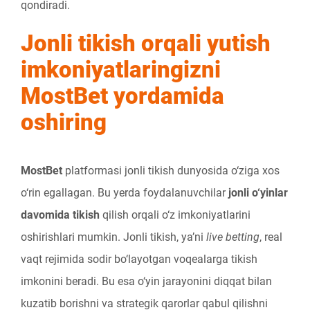
qondiradi.
Jonli tikish orqali yutish
imkoniyatlaringizni
MostBet yordamida
oshiring
MostBet
platformasi jonli tikish dunyosida o‘ziga xos
o‘rin egallagan. Bu yerda foydalanuvchilar
jonli o‘yinlar
davomida tikish
qilish orqali o‘z imkoniyatlarini
oshirishlari mumkin. Jonli tikish, ya’ni
live betting
, real
vaqt rejimida sodir bo‘layotgan voqealarga tikish
imkonini beradi. Bu esa o‘yin jarayonini diqqat bilan
kuzatib borishni va strategik qarorlar qabul qilishni