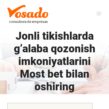
Skip
to
content
Jonli tikishlarda
g’alaba qozonish
imkoniyatlarini
Most bet bilan
oshiring