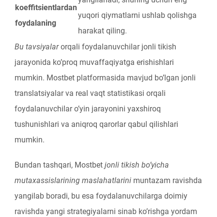
koeffitsientlardan
yuqori qiymatlarni ushlab qolishga
foydalaning
harakat qiling.
Bu tavsiyalar
orqali foydalanuvchilar jonli tikish
jarayonida ko’proq muvaffaqiyatga erishishlari
mumkin. Mostbet platformasida mavjud bo’lgan jonli
translatsiyalar va real vaqt statistikasi orqali
foydalanuvchilar o’yin jarayonini yaxshiroq
tushunishlari va aniqroq qarorlar qabul qilishlari
mumkin.
Bundan tashqari, Mostbet
jonli tikish bo’yicha
mutaxassislarining maslahatlarini
muntazam ravishda
yangilab boradi, bu esa foydalanuvchilarga doimiy
ravishda yangi strategiyalarni sinab ko’rishga yordam