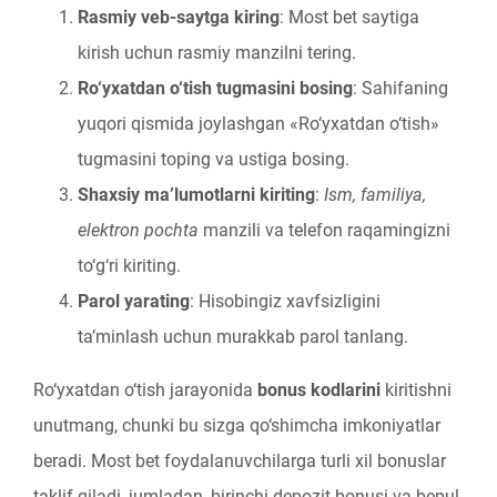
Rasmiy veb-saytga kiring
: Most bet saytiga
kirish uchun rasmiy manzilni tering.
Ro‘yxatdan o‘tish tugmasini bosing
: Sahifaning
yuqori qismida joylashgan «Ro‘yxatdan o‘tish»
tugmasini toping va ustiga bosing.
Shaxsiy ma’lumotlarni kiriting
:
Ism, familiya,
elektron pochta
manzili va telefon raqamingizni
to‘g‘ri kiriting.
Parol yarating
: Hisobingiz xavfsizligini
ta’minlash uchun murakkab parol tanlang.
Ro‘yxatdan o‘tish jarayonida
bonus kodlarini
kiritishni
unutmang, chunki bu sizga qo‘shimcha imkoniyatlar
beradi. Most bet foydalanuvchilarga turli xil bonuslar
taklif qiladi, jumladan, birinchi depozit bonusi va bepul