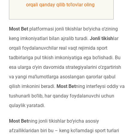
orqali qanday qilib to’lovlar oling
Most Bet
platformasi jonli tikishlar bo‘yicha o‘zining
keng imkoniyatlari bilan ajralib turadi.
Jonli tikish
lar
orqali foydalanuvchilar real vaqt rejimida sport
tadbirlariga pul tikish imkoniyatiga ega bo‘lishadi. Bu
esa ularga o‘yin davomida strategiyalarini o‘zgartirish
va yangi ma’lumotlarga asoslangan qarorlar qabul
qilish imkonini beradi.
Most Bet
ning interfeysi oddiy va
tushunarli bo‘lib, har qanday foydalanuvchi uchun
qulaylik yaratadi.
Most Bet
ning jonli tikishlar bo‘yicha asosiy
afzalliklaridan biri bu – keng ko‘lamdagi sport turlari