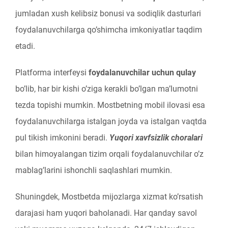
jumladan xush kelibsiz bonusi va sodiqlik dasturlari
foydalanuvchilarga qo’shimcha imkoniyatlar taqdim
etadi.
Platforma interfeysi
foydalanuvchilar uchun qulay
bo’lib, har bir kishi o’ziga kerakli bo’lgan ma’lumotni
tezda topishi mumkin. Mostbetning mobil ilovasi esa
foydalanuvchilarga istalgan joyda va istalgan vaqtda
pul tikish imkonini beradi.
Yuqori xavfsizlik choralari
bilan himoyalangan tizim orqali foydalanuvchilar o’z
mablag’larini ishonchli saqlashlari mumkin.
Shuningdek, Mostbetda mijozlarga xizmat ko’rsatish
darajasi ham yuqori baholanadi. Har qanday savol