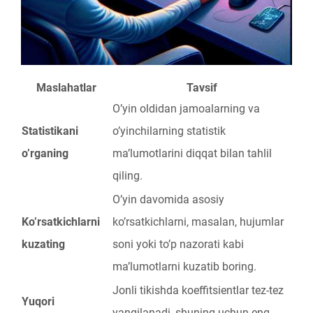
Maslahatlar
Tavsif
O’yin oldidan jamoalarning va
Statistikani
o’yinchilarning statistik
o’rganing
ma’lumotlarini diqqat bilan tahlil
qiling.
O’yin davomida asosiy
Ko’rsatkichlarni
ko’rsatkichlarni, masalan, hujumlar
kuzating
soni yoki to’p nazorati kabi
ma’lumotlarni kuzatib boring.
Jonli tikishda koeffitsientlar tez-tez
Yuqori
yangilanadi, shuning uchun eng