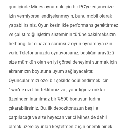
gün içinde Mines oynamak için bir PC’ye erişmenize
izin vermiyorsa, endişelenmeyin, bunu mobil olarak
yapabilirsiniz. Oyun kesinlikle performans gerektirmez
ve çalıştırdığı işletim sisteminin türüne bakılmaksızın
herhangi bir cihazda sorunsuz oyun oynamaya izin
verir. Telefonunuzda oynuyorsanız, başlığın arayüzü
size mümkün olan en iyi görsel deneyimi sunmak için
ekranınızın boyutuna uyum sağlayacaktır.
Oyuncularımızı özel bir şekilde ödüllendirmek için
1win’de özel bir teklifimiz var, yatırdığınız miktar
üzerinden inanılmaz bir %500 bonusun tadını
çıkarabilirsiniz. Bu, ilk depozitonuzun beş ile
çarpılacağı ve size heyecan verici Mines de dahil
olmak üzere oyunları keşfetmeniz için önemli bir ek