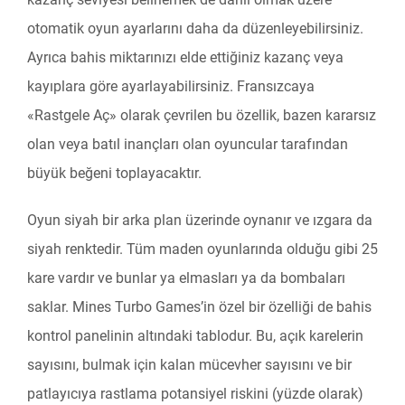
otomatik oyun ayarlarını daha da düzenleyebilirsiniz.
Ayrıca bahis miktarınızı elde ettiğiniz kazanç veya
kayıplara göre ayarlayabilirsiniz. Fransızcaya
«Rastgele Aç» olarak çevrilen bu özellik, bazen kararsız
olan veya batıl inançları olan oyuncular tarafından
büyük beğeni toplayacaktır.
Oyun siyah bir arka plan üzerinde oynanır ve ızgara da
siyah renktedir. Tüm maden oyunlarında olduğu gibi 25
kare vardır ve bunlar ya elmasları ya da bombaları
saklar. Mines Turbo Games’in özel bir özelliği de bahis
kontrol panelinin altındaki tablodur. Bu, açık karelerin
sayısını, bulmak için kalan mücevher sayısını ve bir
patlayıcıya rastlama potansiyel riskini (yüzde olarak)