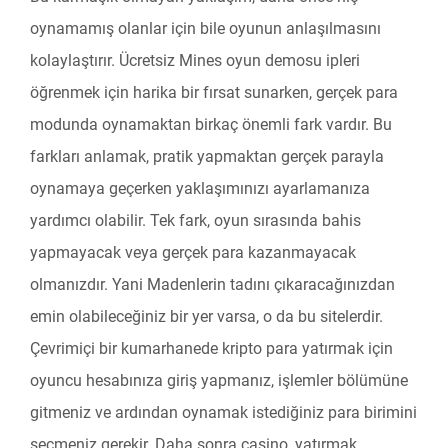
oynamamış olanlar için bile oyunun anlaşılmasını
kolaylaştırır. Ücretsiz Mines oyun demosu ipleri
öğrenmek için harika bir fırsat sunarken, gerçek para
modunda oynamaktan birkaç önemli fark vardır. Bu
farkları anlamak, pratik yapmaktan gerçek parayla
oynamaya geçerken yaklaşımınızı ayarlamanıza
yardımcı olabilir. Tek fark, oyun sırasında bahis
yapmayacak veya gerçek para kazanmayacak
olmanızdır. Yani Madenlerin tadını çıkaracağınızdan
emin olabileceğiniz bir yer varsa, o da bu sitelerdir.
Çevrimiçi bir kumarhanede kripto para yatırmak için
oyuncu hesabınıza giriş yapmanız, işlemler bölümüne
gitmeniz ve ardından oynamak istediğiniz para birimini
seçmeniz gerekir. Daha sonra casino, yatırmak