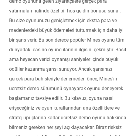
demo oyununa gelen ziyaretçilere gerçek para
yatırmaları halinde özel bir hoş geldin bonusu sunar.
Bu size oyununuzu genişletmek için ekstra para ve
madenlerdeki büyük ödemeleri tutturmak için daha iyi
bir şans verir. Bu son derece popüler Mines oyunu tüm
dünyadaki casino oyuncularının ilgisini çekmiştir. Basit
ama heyecan verici oynanışı saniyeler içinde büyük
ödüller kazanma şansı sunuyor. Ancak şansınızı
gerçek para bahisleriyle denemeden önce, Mines’ın
ücretsiz demo sürümünü oynayarak oyunu deneyerek
başlamanız tavsiye edilir. Bu kılavuz, oyuna nasıl
erişeceğiniz ve oyun kurallarından ana özelliklere ve
strateji ipuçlarına kadar ücretsiz demo oyunu hakkında
bilmeniz gereken her şeyi açıklayacaktır. Biraz risksiz