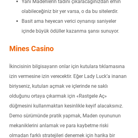
Yani Madenlerin tadını çıkaracağınızdan emin
olabileceğiniz bir yer varsa, o da bu sitelerdir.
Basit ama heyecan verici oynanışı saniyeler
içinde büyük ödüller kazanma şansı sunuyor.
Mines Casino
İkincisinin bilgisayarın onlar için kutulara tıklamasına
izin vermesine izin verecektir. Eğer Lady Luck’a inanan
biriyseniz, kutuları açmak ve içlerinde ne saklı
olduğunu ortaya çıkarmak için «Rastgele Aç»
düğmesini kullanmaktan kesinlikle keyif alacaksınız.
Demo sürümünde pratik yapmak, Maden oyununun
mekaniklerini anlamak ve para kaybetme riski
olmadan farklı stratejileri denemek için harika bir