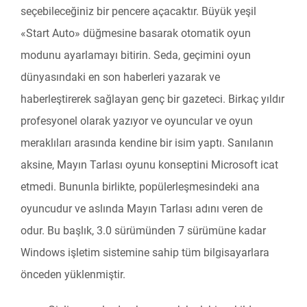
seçebileceğiniz bir pencere açacaktır. Büyük yeşil
«Start Auto» düğmesine basarak otomatik oyun
modunu ayarlamayı bitirin. Seda, geçimini oyun
dünyasındaki en son haberleri yazarak ve
haberleştirerek sağlayan genç bir gazeteci. Birkaç yıldır
profesyonel olarak yazıyor ve oyuncular ve oyun
meraklıları arasında kendine bir isim yaptı. Sanılanın
aksine, Mayın Tarlası oyunu konseptini Microsoft icat
etmedi. Bununla birlikte, popülerleşmesindeki ana
oyuncudur ve aslında Mayın Tarlası adını veren de
odur. Bu başlık, 3.0 sürümünden 7 sürümüne kadar
Windows işletim sistemine sahip tüm bilgisayarlara
önceden yüklenmiştir.