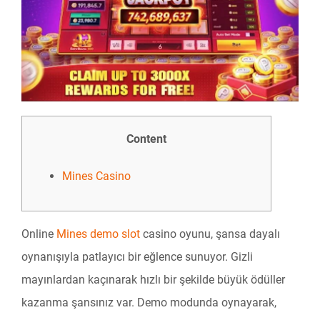
Content
Mines Casino
Online
Mines demo slot
casino oyunu, şansa dayalı
oynanışıyla patlayıcı bir eğlence sunuyor. Gizli
mayınlardan kaçınarak hızlı bir şekilde büyük ödüller
kazanma şansınız var. Demo modunda oynayarak,