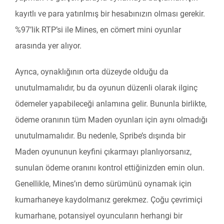
kayıtlı ve para yatırılmış bir hesabınızın olması gerekir.
%97’lik RTP’si ile Mines, en cömert mini oyunlar
arasında yer alıyor.
Ayrıca, oynaklığının orta düzeyde olduğu da
unutulmamalıdır, bu da oyunun düzenli olarak ilginç
ödemeler yapabileceği anlamına gelir. Bununla birlikte,
ödeme oranının tüm Maden oyunları için aynı olmadığı
unutulmamalıdır. Bu nedenle, Spribe’s dışında bir
Maden oyununun keyfini çıkarmayı planlıyorsanız,
sunulan ödeme oranını kontrol ettiğinizden emin olun.
Genellikle, Mines’ın demo sürümünü oynamak için
kumarhaneye kaydolmanız gerekmez. Çoğu çevrimiçi
kumarhane, potansiyel oyuncuların herhangi bir