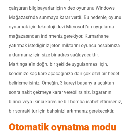
çalıştıran bilgisayarlar için video oyununu Windows
Mağazası’nda sunmaya karar verdi. Bu nedenle, oyunu
oynamak için teknoloji devi Microsoft’un uygulama
mağazasından indirmeniz gerekiyor. Kumarhane,
yatırmak istediğiniz jeton miktarını oyuncu hesabınıza
aktarmanız için size bir adres sağlayacaktır.
Martingale’in doğru bir şekilde uygulanması için,
kendinize kaç kare açacağınıza dair çok özel bir hedef
belirlemelisiniz. Örneğin, 3 kareyi başarıyla açtıktan
sonra nakit çekmeye karar verebilirsiniz. Izgaranın
birinci veya ikinci karesine bir bomba isabet ettirirseniz,
bir sonraki tur için bahsinizi artırmanız gerekecektir.
Otomatik oynatma modu