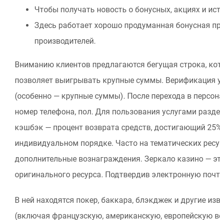
Чтобы получать новость о бонусных, акциях и ис
Здесь работает хорошо продуманная бонусная п
производителей.
Вниманию клиентов предлагаются бегущая строка, кот
позволяет выигрывать крупные суммы. Верификация уч
(особенно — крупные суммы). После перехода в персо
номер телефона, пол. Для пользования услугами разд
кэшбэк — процент возврата средств, достигающий 25%
индивидуальном порядке. Часто на тематических рес
дополнительные вознаграждения. Зеркало казино — это
оригинального ресурса. Подтвердив электронную почту
В ней находятся покер, баккара, блэкджек и другие и
(включая французскую, американскую, европейскую в