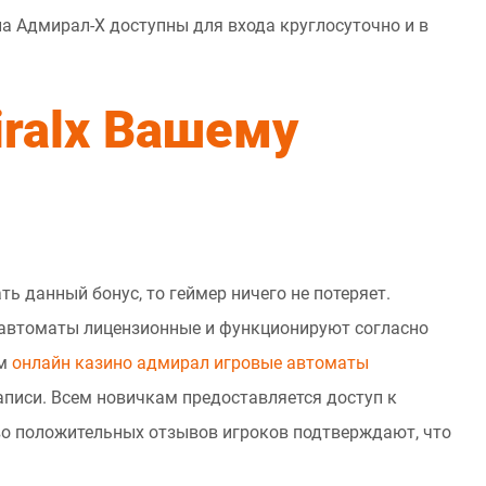
ла Адмирал-Х доступны для входа круглосуточно и в
ralx Вашему
ь данный бонус, то геймер ничего не потеряет.
е автоматы лицензионные и функционируют согласно
ам
онлайн казино адмирал игровые автоматы
аписи. Всем новичкам предоставляется доступ к
во положительных отзывов игроков подтверждают, что