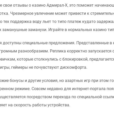
те свои отзывы о казино Адмирал-Х, это поможет начина
ботка. Чрезмерное увлечение может привести к стремитель
 то тех поддержка воду льет то типо платеж кудато задер
их заманушные заманухи. Играйте в нормальных казино ти
я доступны специальные предложения. Представленные в
громным разнообразием. Реплика корректно запускается с
ичкам, которые столкнулись с блокировкой, предлагается
 игры, геймеры не почувствуют дискомфорта.
ожие бонусы и другие условия, но азартных игр при этом 
енном режиме. Совсем недавно для интернет-портала поя
уществляется посредством перехода по специальной ссылк
яет на скорость работы устройства.