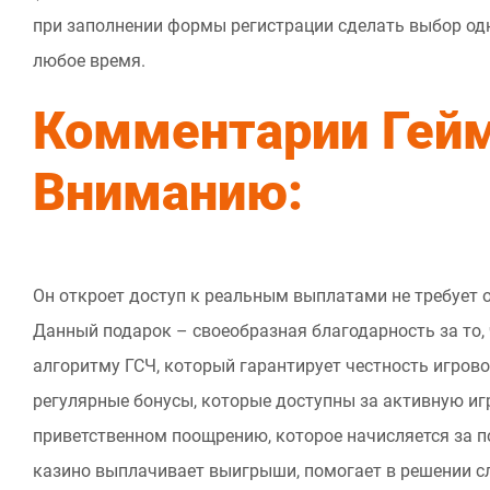
при заполнении формы регистрации сделать выбор одно
любое время.
Комментарии Гейм
Вниманию:
Он откроет доступ к реальным выплатами не требует о
Данный подарок – своеобразная благодарность за то,
алгоритму ГСЧ, который гарантирует честность игров
регулярные бонусы, которые доступны за активную иг
приветственном поощрению, которое начисляется за п
казино выплачивает выигрыши, помогает в решении сл