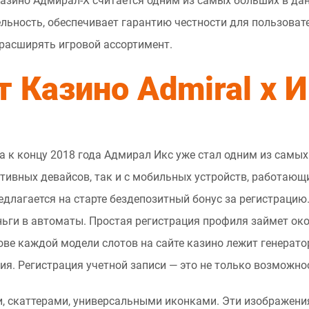
азино Адмирал-Х считается одним из самых больших в дан
ельность, обеспечивает гарантию честности для пользоват
 расширять игровой ассортимент.
 Казино Admiral x И
 а к концу 2018 года Адмирал Икс уже стал одним из самы
ативных девайсов, так и с мобильных устройств, работаю
едлагается на старте бездепозитный бонус за регистрацию
еньги в автоматы. Простая регистрация профиля займет о
ове каждой модели слотов на сайте казино лежит генерато
я. Регистрация учетной записи — это не только возможнос
, скаттерами, универсальными иконками. Эти изображен