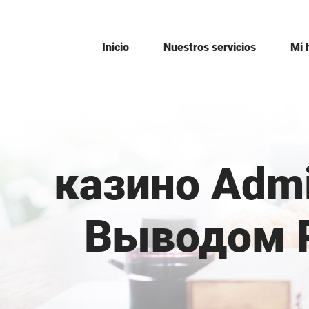
Skip
to
Inicio
Nuestros servicios
Mi 
content
казино Adm
Выводом Р