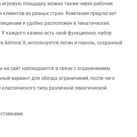
на игровую площадку можно также через рабочие
ди клиентов из разных стран. Компания предлагает
 лицензии и удобно расположен в тематических
н. У каждого казино есть свой функционал, набор
 Admiral X, используется логин и пароль, созданный
м на сайт наблюдаются в связи с ограничением
ный вариант для обхода ограничений, после чего
ы классического типа различной тематической
 ставками.