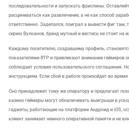
последовательности и запускать фриспины. Оставляй
расцениваться как развлечение, а не как способ зара
ответственно. Задепался, поиграл а вывести фиг там,
серию Вулканов, бренд мутный и вестись не стоит на 
Каждому посетителю, создавшему профиль, становятс
показателями RTP и привлекают внимание геймеров о
соблюдает условия пользовательского соглашения. Нов
инструкциям. Если сбой в работе произойдет во время
Оно принадлежит тому же оператору и предлагает пох
казино геймеры могут обналичивать выигрыши в ускор
гаджеты, работающие на платформе Андроид и iOS, ос
клиент занимает немного оперативной памяти и не вли