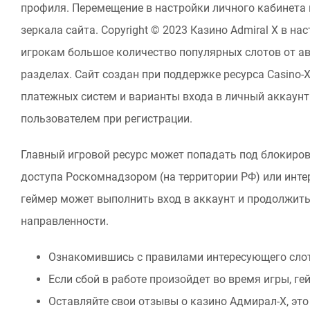
профиля. Перемещение в настройки личного кабинета 
зеркала сайта. Copyright © 2023 Казино Admiral X в 
игрокам большое количество популярных слотов от ав
разделах. Сайт создан при поддержке ресурса Casino-X 
платежных систем и варианты входа в личный аккаунт.
пользователем при регистрации.
Главный игровой ресурс может попадать под блокиров
доступа Роскомнадзором (на территории РФ) или инте
геймер может выполнить вход в аккаунт и продолжить
направленности.
Ознакомившись с правилами интересующего слот
Если сбой в работе произойдет во время игры, г
Оставляйте свои отзывы о казино Адмирал-Х, э