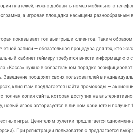
тории платежей, нужно добавить номер мобильного телефо
рограмма, а игровая площадка насыщена разнообразным 
орая показывает топ выигрыши клиентов. Таким образом 
етной записи — обязательная процедура для тех, кто же
нальный кабинет геймеру требуется внести информацию о 
ела «Касса» нужно в обязательном порядке верифицирова
. Заведение поощряет своих пользователей в индивидуаль
урсах, клиентам предлагается найти промокоды — акционн
 полная копия сайта, которая доступна на альтернативном
, новый игрок авторизуется в личном кабинете и получит 1
звестные игры. Ценителям рулетки предлагается одноименн
ерсии). При регистрации пользователю предлагается выбр