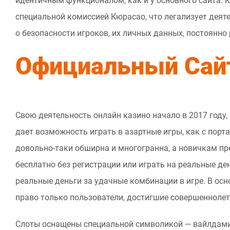
идентичным функционалом, как и у основного сайта. К
специальной комиссией Кюрасао, что легализует деят
о безопасности игроков, их личных данных, постоянно
Официальный Сайт
Свою деятельность онлайн казино начало в 2017 году,
дает возможность играть в азартные игры, как с порт
довольно-таки обширна и многогранна, а новичкам пр
бесплатно без регистрации или играть на реальные д
реальные деньги за удачные комбинации в игре. В осн
право только пользователи, достигшие совершеннолети
Слоты оснащены специальной символикой — вайлдами