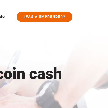
cto
¿VAS A EMPRENDER?
coin cash