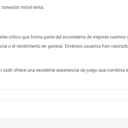
 conexión móvil lenta.
 crítico que forma parte del ecosistema de mejores casinos con
cencia o el rendimiento en general. Diversos usuarios han valor
in cash ofrece una excelente experiencia de juego que combina 