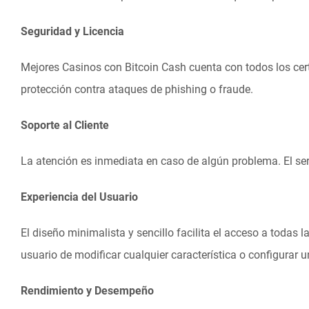
Seguridad y Licencia
Mejores Casinos con Bitcoin Cash cuenta con todos los cert
protección contra ataques de phishing o fraude.
Soporte al Cliente
La atención es inmediata en caso de algún problema. El ser
Experiencia del Usuario
El diseño minimalista y sencillo facilita el acceso a todas
usuario de modificar cualquier característica o configurar
Rendimiento y Desempeño