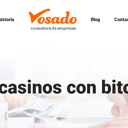
historia
Blog
Conta
casinos con bit