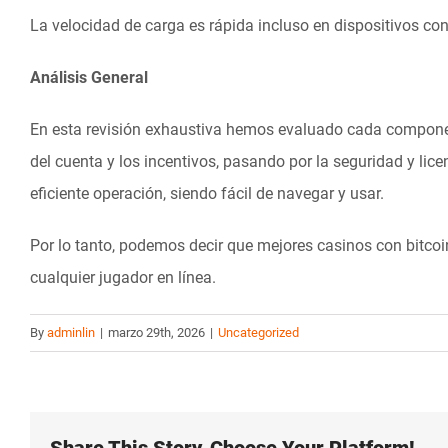
La velocidad de carga es rápida incluso en dispositivos con
Análisis General
En esta revisión exhaustiva hemos evaluado cada componente
del cuenta y los incentivos, pasando por la seguridad y li
eficiente operación, siendo fácil de navegar y usar.
Por lo tanto, podemos decir que mejores casinos con bitco
cualquier jugador en línea.
By
adminlin
|
marzo 29th, 2026
|
Uncategorized
Share This Story, Choose Your Platform!