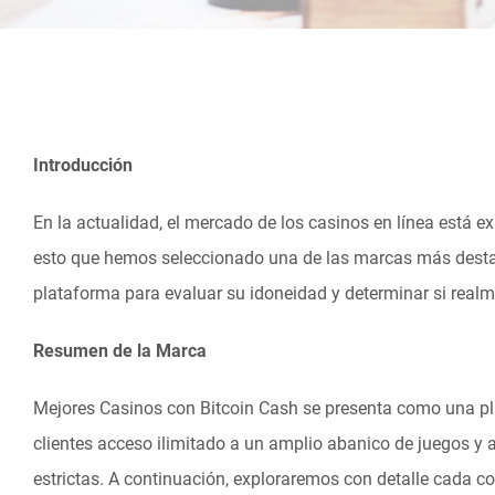
Introducción
En la actualidad, el mercado de los casinos en línea está
esto que hemos seleccionado una de las marcas más destaca
plataforma para evaluar su idoneidad y determinar si real
Resumen de la Marca
Mejores Casinos con Bitcoin Cash se presenta como una plat
clientes acceso ilimitado a un amplio abanico de juegos 
estrictas. A continuación, exploraremos con detalle cada c