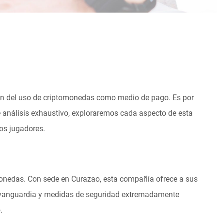
ión del uso de criptomonedas como medio de pago. Es por
 análisis exhaustivo, exploraremos cada aspecto de esta
os jugadores.
omonedas. Con sede en Curazao, esta compañía ofrece a sus
de vanguardia y medidas de seguridad extremadamente
.