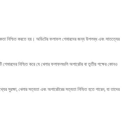
িকতা নিশ্চিত করতে হয়। অডিটের ফলাফল গেমারদের জন্য উপলব্ধ এবং সাতত্যের
টি গেমারদের নিশ্চিত করে যে খেলার ফলাফলগুলি অপারেটর বা তৃতীয় পক্ষের কোনও
র সুরক্ষা, খেলার সত্যতা এবং অপারেটরের সত্যতা নিশ্চিত হতে পারেন, যা তাদের