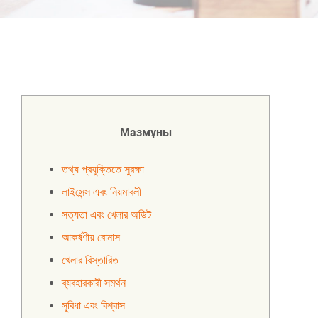
Мазмұны
তথ্য প্রযুক্তিতে সুরক্ষা
লাইসেন্স এবং নিয়মাবলী
সত্যতা এবং খেলার অডিট
আকর্ষণীয় বোনাস
খেলার বিস্তারিত
ব্যবহারকারী সমর্থন
সুবিধা এবং বিশ্বাস