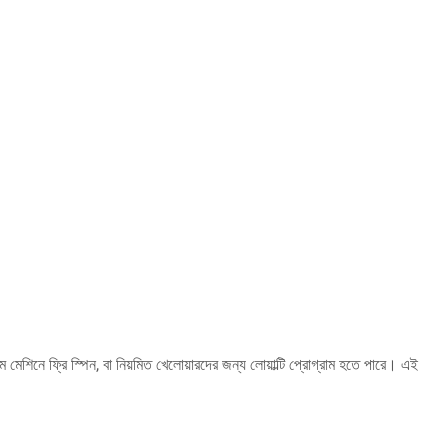
িনে ফ্রি স্পিন, বা নিয়মিত খেলোয়ারদের জন্য লোয়াল্টি প্রোগ্রাম হতে পারে। এই