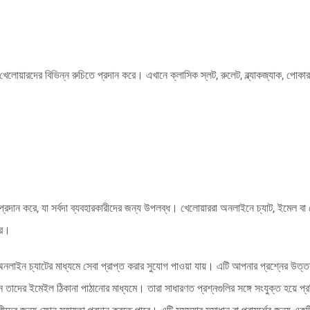
য়ারদের বিভিন্ন রুচিতে প্রদান করে। এখানে ক্লাসিক স্লট, রুলেট, ব্ল্যাকজ্যাক, পোকার 
দান করে, যা সর্বদা ব্যবহারকারীদের জন্য উপলব্ধ। খেলোয়াররা অনলাইনে চ্যাট, ইমেল ব
রে।
াইন চ্যাটের মাধ্যমে সেবা প্রাপ্ত করার সুযোগ পাওয়া যায়। এটি আপনার প্রশ্নের উত্
দের ইমেইল ঠিকানা পাঠানোর মাধ্যমে। তারা সাধারণত প্রশ্নগুলির সঙ্গে সংযুক্ত হয়ে প্