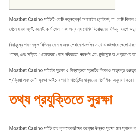
Mostbet Casino সাইটটি একটি নতুনত্বপূর্ণ অনলাইন প্ল্যাটফর্ম, যা একটি বিশাল গ
খেলোয়াররা স্লট, রুলেট, কার্ড খেলা এবং অন্যান্য গেমিং বিনোদনের বিভিন্ন ধরণে আ
বিনামূল্যে প্রদানকৃত বিভিন্ন বোনাস এবং প্রোমোশনগুলির সাথে একইভাবে খেলোয়
পাবেন, এবং সক্রিয় খেলোয়াররা গেমে সক্রিয়তা প্রদর্শন এবং টুর্নামেন্টে অংশগ্র
Mostbet Casino সাইটের সুরক্ষা ও বিশ্বস্ততা স্তরটির বিবরণও অত্যন্ত গুরুত্বপূর
প্রক্রিয়া এবং ডেটা সুরক্ষা আইনের প্রতি গার্মেন্টের মানুষদের নির্দেশিকা অনুসরণ 
তথ্য প্রযুক্তিতে সুরক্ষা
Mostbet Casino সাইট তার ব্যবহারকারীদের তথ্যের উন্নত সুরক্ষা মান স্থাপন ক