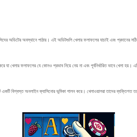
্সিদের অডিটের অবস্থানে পাঠায়। এই অডিটগুলি খেলার ফলাফলের যাচাই এবং প্রদানের সঠ
যা খেলার ফলাফলের যে কোনও প্রভাব নিয়ে নেয় না এবং পূর্বনির্ধারিত ভাবে খেলা হয়। এ
একটি বিশ্বস্ত অনলাইন ক্যাসিনোর ভূমিকা পালন করে। খেলাওয়ালরা তাদের ব্যক্তিগত তথ্যে