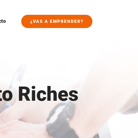
cto
¿VAS A EMPRENDER?
to Riches