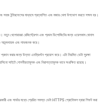
ন এবং সহজ ইন্টারফেসের মাধ্যমে প্রত্যাশিত এবং মজার খেলা উপভোগ করতে সক্ষম হয়।
। নতুন খেলোয়াররা রেজিস্ট্রেশন এবং প্রথম ডিপোজিটের জন্য ওয়েলকাম বোনাস
ি আরও আনন্দদায়ক এবং লাভজনক করে।
প্রদান করার জন্য উন্নত এনক্রিপ্টন প্রয়োগ করে। এটা নিয়মিত ডেটা সুরক্ষা
ই ক্যাসিনো সাইটে গোপনীয়তামূলক এবং নিরাপত্তামূলক ভাবে সংরক্ষিত রয়েছে।
কারী এবং সার্ভার মধ্যে প্রেরিত সমস্ত ডেটা HTTPS প্রোটোকল দ্বারা শিফট করা