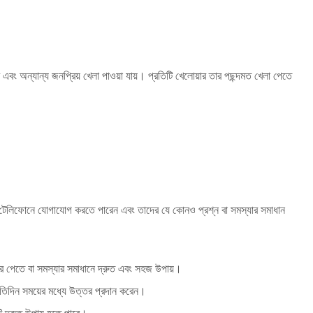
এবং অন্যান্য জনপ্রিয় খেলা পাওয়া যায়। প্রতিটি খেলোয়ার তার পছন্দমত খেলা পেতে
া টেলিফোনে যোগাযোগ করতে পারেন এবং তাদের যে কোনও প্রশ্ন বা সমস্যার সমাধান
তর পেতে বা সমস্যার সমাধানে দ্রুত এবং সহজ উপায়।
রতিদিন সময়ের মধ্যে উত্তর প্রদান করেন।