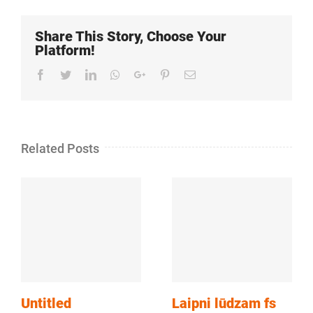
Share This Story, Choose Your
Platform!
Facebook
Twitter
LinkedIn
Whatsapp
Google+
Pinterest
Email
Related Posts
Untitled
Laipni lūdzam fs