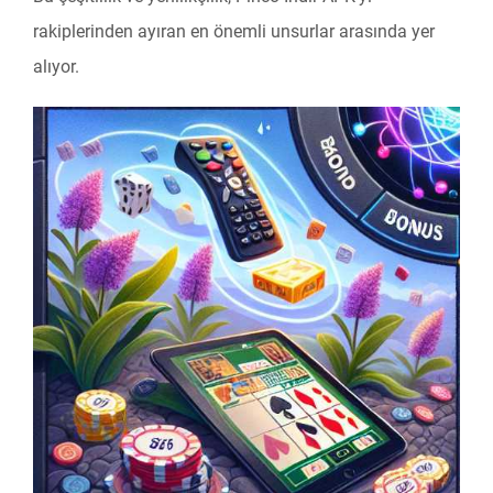
rakiplerinden ayıran en önemli unsurlar arasında yer
alıyor.