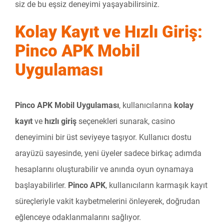
siz de bu eşsiz deneyimi yaşayabilirsiniz.
Kolay Kayıt ve Hızlı Giriş:
Pinco APK Mobil
Uygulaması
Pinco APK Mobil Uygulaması
, kullanıcılarına
kolay
kayıt
ve
hızlı giriş
seçenekleri sunarak, casino
deneyimini bir üst seviyeye taşıyor. Kullanıcı dostu
arayüzü sayesinde, yeni üyeler sadece birkaç adımda
hesaplarını oluşturabilir ve anında oyun oynamaya
başlayabilirler.
Pinco APK
, kullanıcıların karmaşık kayıt
süreçleriyle vakit kaybetmelerini önleyerek, doğrudan
eğlenceye odaklanmalarını sağlıyor.