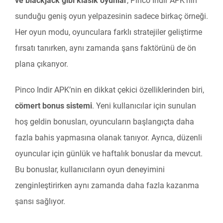
ve blackjack gibi klasik oyunlar
, Pinco Indir APK’nin
sunduğu geniş oyun yelpazesinin sadece birkaç örneği.
Her oyun modu, oyunculara farklı stratejiler geliştirme
fırsatı tanırken, aynı zamanda şans faktörünü de ön
plana çıkarıyor.
Pinco Indir APK’nin en dikkat çekici özelliklerinden biri,
cömert bonus sistemi
. Yeni kullanıcılar için sunulan
hoş geldin bonusları, oyuncuların başlangıçta daha
fazla bahis yapmasına olanak tanıyor. Ayrıca, düzenli
oyuncular için günlük ve haftalık bonuslar da mevcut.
Bu bonuslar, kullanıcıların oyun deneyimini
zenginleştirirken aynı zamanda daha fazla kazanma
şansı sağlıyor.