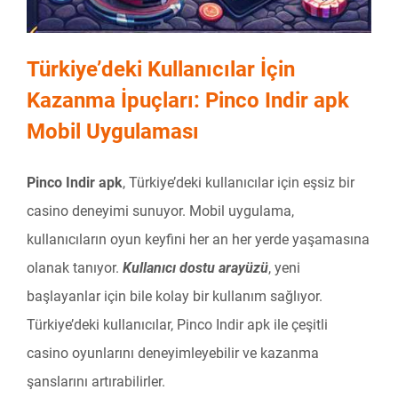
Türkiye’deki Kullanıcılar İçin
Kazanma İpuçları: Pinco Indir apk
Mobil Uygulaması
Pinco Indir apk
, Türkiye’deki kullanıcılar için eşsiz bir
casino deneyimi sunuyor. Mobil uygulama,
kullanıcıların oyun keyfini her an her yerde yaşamasına
olanak tanıyor.
Kullanıcı dostu arayüzü
, yeni
başlayanlar için bile kolay bir kullanım sağlıyor.
Türkiye’deki kullanıcılar, Pinco Indir apk ile çeşitli
casino oyunlarını deneyimleyebilir ve kazanma
şanslarını artırabilirler.