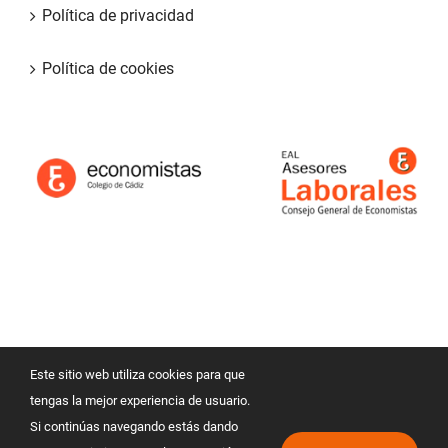
Política de privacidad
Política de cookies
Este sitio web utiliza cookies para que
tengas la mejor experiencia de usuario.
© Copyright 2018 | Creado por
Manuel Carabias
| Todos los
Si continúas navegando estás dando
derechos reservados