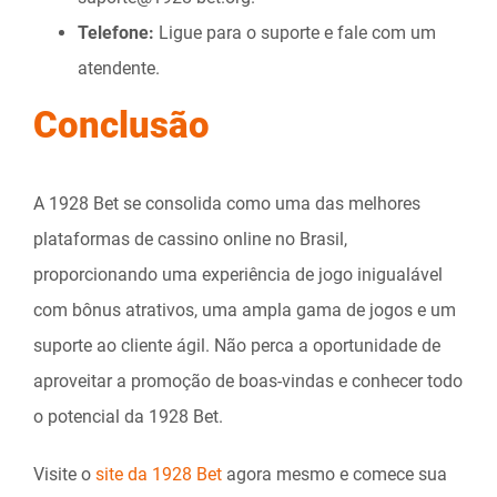
Telefone:
Ligue para o suporte e fale com um
atendente.
Conclusão
A 1928 Bet se consolida como uma das melhores
plataformas de cassino online no Brasil,
proporcionando uma experiência de jogo inigualável
com bônus atrativos, uma ampla gama de jogos e um
suporte ao cliente ágil. Não perca a oportunidade de
aproveitar a promoção de boas-vindas e conhecer todo
o potencial da 1928 Bet.
Visite o
site da 1928 Bet
agora mesmo e comece sua