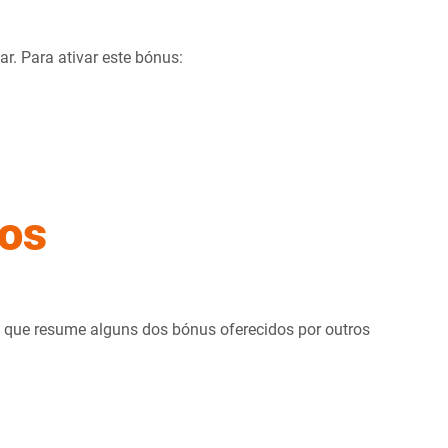
. Para ativar este bónus:
os
a que resume alguns dos bónus oferecidos por outros