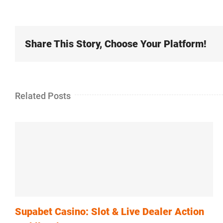
Share This Story, Choose Your Platform!
Related Posts
Supabet Casino: Slot & Live Dealer Action