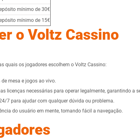
epósito mínimo de 30€
epósito mínimo de 15€
er o Voltz Cassino
las quais os jogadores escolhem o Voltz Cassino:
 de mesa e jogos ao vivo.
as licenças necessárias para operar legalmente, garantindo a 
24/7 para ajudar com qualquer dúvida ou problema.
iência do usuário em mente, tornando fácil a navegação.
gadores