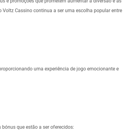
us e promoções que prometem aumentar a diversão e as
o Voltz Cassino continua a ser uma escolha popular entre
 proporcionando uma experiência de jogo emocionante e
bónus que estão a ser oferecidos: