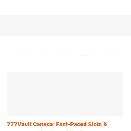
777Vault Canada: Fast‑Paced Slots &