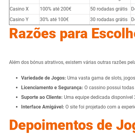
Casino X
100% até 200€
50 rodadas grátis
D
Casino Y
30% até 100€
30 rodadas grátis
D
Razões para Escolh
Além dos bónus atrativos, existem várias outras razões pe
Variedade de Jogos:
Uma vasta gama de slots, jogos
Licenciamento e Segurança:
O cassino possui todas 
Suporte ao Cliente:
Uma equipe dedicada disponível 
Interface Amigável:
O site foi projetado com a exper
Depoimentos de Jo