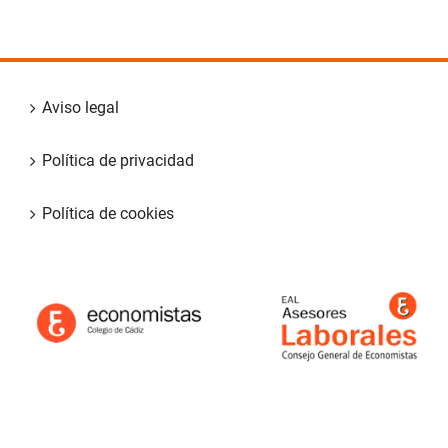
Aviso legal
Política de privacidad
Política de cookies