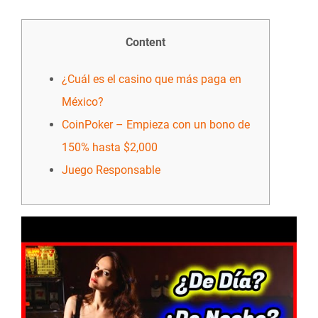
Content
¿Cuál es el casino que más paga en
México?
CoinPoker – Empieza con un bono de
150% hasta $2,000
Juego Responsable