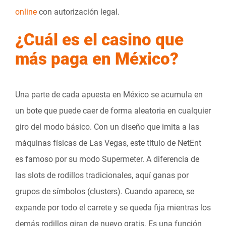
online
con autorización legal.
¿Cuál es el casino que
más paga en México?
Una parte de cada apuesta en México se acumula en
un bote que puede caer de forma aleatoria en cualquier
giro del modo básico. Con un diseño que imita a las
máquinas físicas de Las Vegas, este título de NetEnt
es famoso por su modo Supermeter. A diferencia de
las slots de rodillos tradicionales, aquí ganas por
grupos de símbolos (clusters). Cuando aparece, se
expande por todo el carrete y se queda fija mientras los
demás rodillos giran de nuevo gratis. Es una función