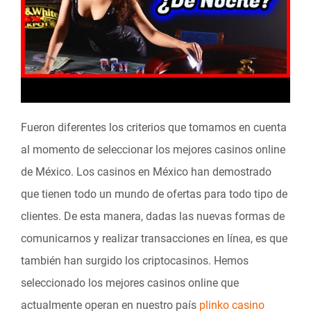
Fueron diferentes los criterios que tomamos en cuenta
al momento de seleccionar los mejores casinos online
de México. Los casinos en México han demostrado
que tienen todo un mundo de ofertas para todo tipo de
clientes. De esta manera, dadas las nuevas formas de
comunicarnos y realizar transacciones en línea, es que
también han surgido los criptocasinos. Hemos
seleccionado los mejores casinos online que
actualmente operan en nuestro país
plinko casino