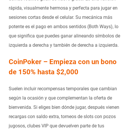
rápida, visualmente hermosa y perfecta para jugar en
sesiones cortas desde el celular. Su mecánica más
potente es el pago en ambos sentidos (Both Ways), lo
que significa que puedes ganar alineando símbolos de
izquierda a derecha y también de derecha a izquierda.
CoinPoker – Empieza con un bono
de 150% hasta $2,000
Suelen incluir recompensas temporales que cambian
según la ocasión y que complementan la oferta de
bienvenida. Si eliges bien dónde jugar, después vienen
recargas con saldo extra, torneos de slots con pozos
jugosos, clubes VIP que devuelven parte de tus